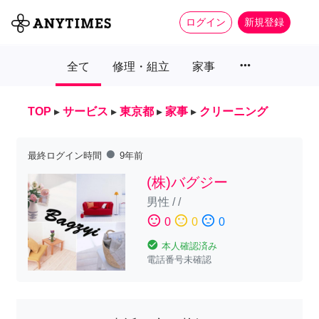
ログイン
新規登録
more_horiz
全て
修理・組立
家事
TOP
▸
サービス
▸
東京都
▸
家事
▸
クリーニング
fiber_manual_record
最終ログイン時間
9年前
(株)バグジー
男性
/
/
sentiment_satisfied
sentiment_neutral
sentiment_dissatisfied
0
0
0
check_circle
本人確認済み
電話番号未確認