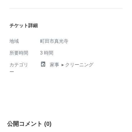
チケット詳細
地域
町田市真光寺
所要時間
3
時間
local_laundry_service
カテゴリ
家事
▸ クリーニング
ー
公開コメント
(
0
)