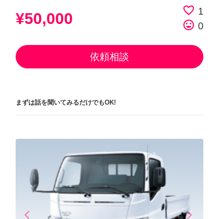
favorite_border
1
¥50,000
tag_faces
0
依頼相談
まずは話を聞いてみるだけでもOK!
arrow_back_ios
arrow_forward_ios