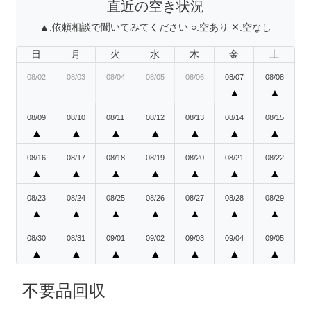
直近の空き状況
▲:
依頼相談で聞いてみてください
○:
空あり
✕:
空なし
日
月
火
水
木
金
土
08/02
08/03
08/04
08/05
08/06
08/07
08/08
▲
▲
08/09
08/10
08/11
08/12
08/13
08/14
08/15
▲
▲
▲
▲
▲
▲
▲
08/16
08/17
08/18
08/19
08/20
08/21
08/22
▲
▲
▲
▲
▲
▲
▲
08/23
08/24
08/25
08/26
08/27
08/28
08/29
▲
▲
▲
▲
▲
▲
▲
08/30
08/31
09/01
09/02
09/03
09/04
09/05
▲
▲
▲
▲
▲
▲
▲
不要品回収