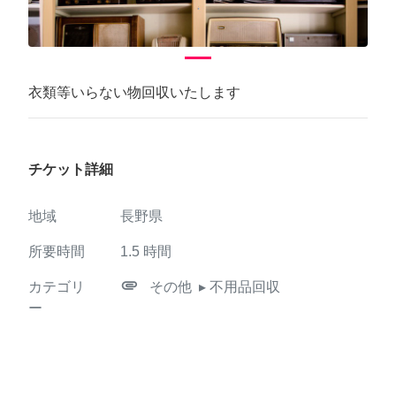
衣類等いらない物回収いたします
チケット詳細
地域
長野県
所要時間
1.5
時間
attachment
カテゴリ
その他
▸ 不用品回収
ー