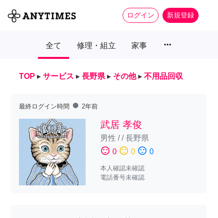
ログイン
新規登録
more_horiz
全て
修理・組立
家事
TOP
▸
サービス
▸
長野県
▸
その他
▸
不用品回収
fiber_manual_record
最終ログイン時間
2年前
武居 孝俊
男性
/
/
長野県
sentiment_satisfied
sentiment_neutral
sentiment_dissatisfied
0
0
0
本人確認未確認
電話番号未確認