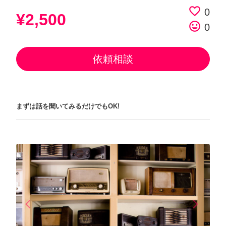
favorite_border
0
¥2,500
tag_faces
0
依頼相談
まずは話を聞いてみるだけでもOK!
arrow_back_ios
arrow_forward_ios
Previous
Next