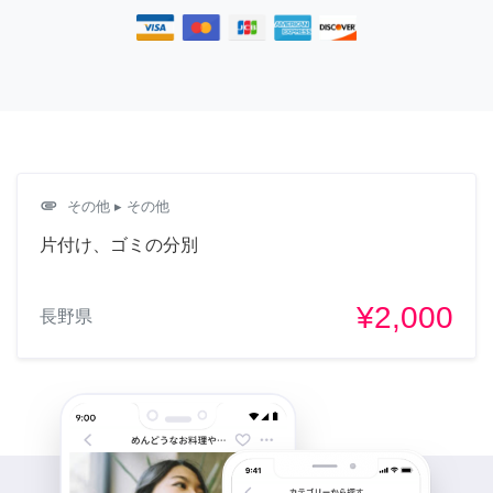
attachment
その他
▸ その他
片付け、ゴミの分別
¥2,000
長野県