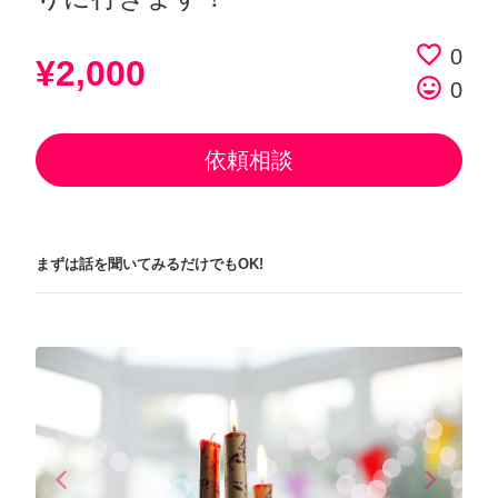
favorite_border
0
¥2,000
tag_faces
0
依頼相談
まずは話を聞いてみるだけでもOK!
arrow_back_ios
arrow_forward_ios
Previous
Next