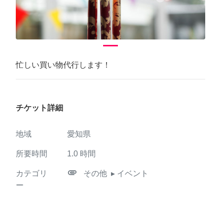
忙しい買い物代行します！
チケット詳細
地域
愛知県
所要時間
1.0
時間
attachment
カテゴリ
その他
▸ イベント
ー