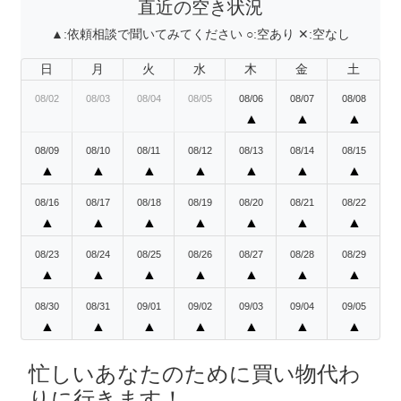
直近の空き状況
▲:
依頼相談で聞いてみてください
○:
空あり
✕:
空なし
日
月
火
水
木
金
土
08/02
08/03
08/04
08/05
08/06
08/07
08/08
▲
▲
▲
08/09
08/10
08/11
08/12
08/13
08/14
08/15
▲
▲
▲
▲
▲
▲
▲
08/16
08/17
08/18
08/19
08/20
08/21
08/22
▲
▲
▲
▲
▲
▲
▲
08/23
08/24
08/25
08/26
08/27
08/28
08/29
▲
▲
▲
▲
▲
▲
▲
08/30
08/31
09/01
09/02
09/03
09/04
09/05
▲
▲
▲
▲
▲
▲
▲
忙しいあなたのために買い物代わ
りに行きます！