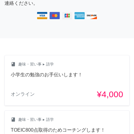
連絡ください。
class
趣味・習い事
▸ 語学
小学生の勉強のお手伝いします！
¥4,000
オンライン
class
趣味・習い事
▸ 語学
TOEIC800点取得のためコーチングします！