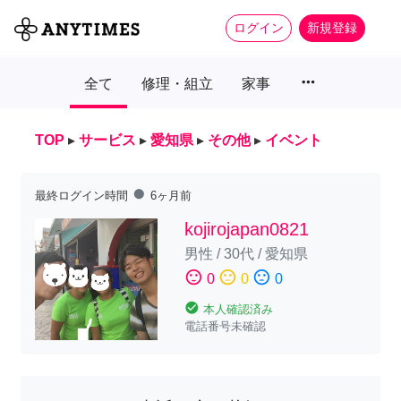
ログイン
新規登録
more_horiz
全て
修理・組立
家事
TOP
▸
サービス
▸
愛知県
▸
その他
▸
イベント
fiber_manual_record
最終ログイン時間
6ヶ月前
kojirojapan0821
男性
/
30代
/
愛知県
sentiment_satisfied
sentiment_neutral
sentiment_dissatisfied
0
0
0
check_circle
本人確認済み
電話番号未確認