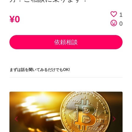
favorite_border
1
¥0
tag_faces
0
依頼相談
まずは話を聞いてみるだけでもOK!
arrow_back_ios
arrow_forward_ios
Previous
Next