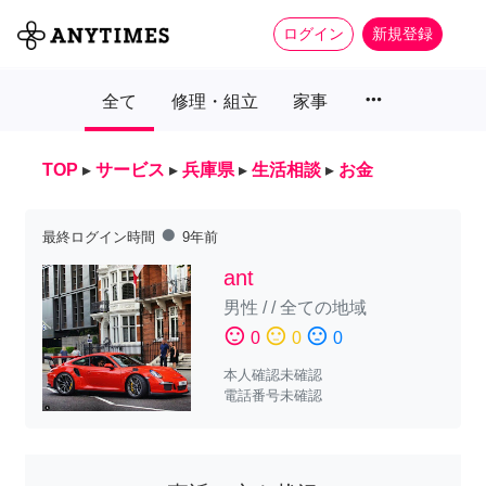
ログイン
新規登録
more_horiz
全て
修理・組立
家事
TOP
▸
サービス
▸
兵庫県
▸
生活相談
▸
お金
fiber_manual_record
最終ログイン時間
9年前
ant
男性
/
/
全ての地域
sentiment_satisfied
sentiment_neutral
sentiment_dissatisfied
0
0
0
本人確認未確認
電話番号未確認