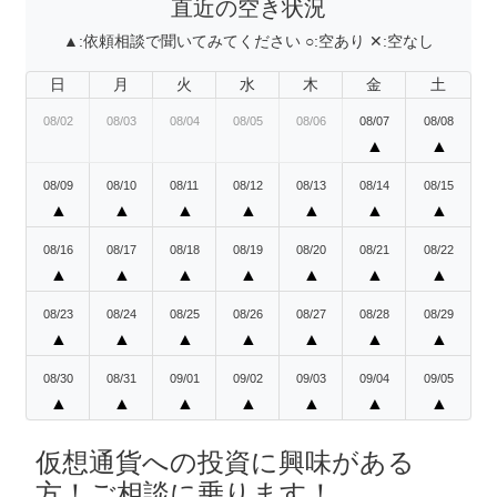
直近の空き状況
▲:
依頼相談で聞いてみてください
○:
空あり
✕:
空なし
日
月
火
水
木
金
土
08/02
08/03
08/04
08/05
08/06
08/07
08/08
▲
▲
08/09
08/10
08/11
08/12
08/13
08/14
08/15
▲
▲
▲
▲
▲
▲
▲
08/16
08/17
08/18
08/19
08/20
08/21
08/22
▲
▲
▲
▲
▲
▲
▲
08/23
08/24
08/25
08/26
08/27
08/28
08/29
▲
▲
▲
▲
▲
▲
▲
08/30
08/31
09/01
09/02
09/03
09/04
09/05
▲
▲
▲
▲
▲
▲
▲
仮想通貨への投資に興味がある
方！ご相談に乗ります！