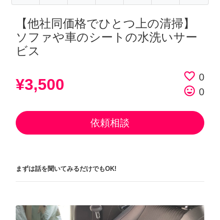
【他社同価格でひとつ上の清掃】
ソファや車のシートの水洗いサー
ビス
favorite_border
0
¥3,500
tag_faces
0
依頼相談
まずは話を聞いてみるだけでもOK!