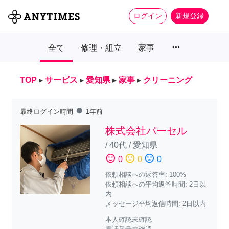
ログイン
新規登録
more_horiz
全て
修理・組立
家事
TOP
▸
サービス
▸
愛知県
▸
家事
▸
クリーニング
fiber_manual_record
最終ログイン時間
1年前
株式会社パーセル
/
40代
/
愛知県
sentiment_satisfied
sentiment_neutral
sentiment_dissatisfied
0
0
0
依頼相談への返答率: 100%
依頼相談への平均返答時間: 2日以
内
メッセージ平均返信時間: 2日以内
本人確認未確認