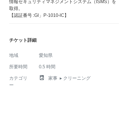
情報セキュリティマネジメントシステム（ISMS）を
取得。
【認証番号 :Gl」P-1010-lC】
チケット詳細
地域
愛知県
所要時間
0.5
時間
local_laundry_service
カテゴリ
家事
▸ クリーニング
ー