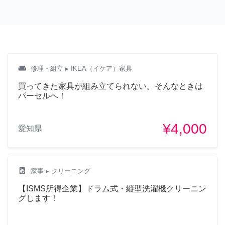
weekend
修理・組立
▸ IKEA（イケア）家具
買ってきた家具が組み立てられない。そんなときは
パーセルへ！
¥4,000
愛知県
local_laundry_service
家事
▸ クリーニング
【ISMS所得企業】ドラム式・縦型洗濯機クリーニン
グします！