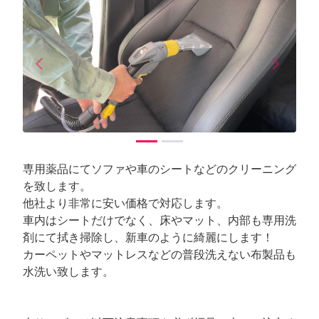
arrow_back_ios
arrow_forward_ios
Previous
Next
専用薬品にてソファや車のシートなどのクリーニング
を致します。
他社より非常に安い価格で対応します。
車内はシートだけでなく、床やマット、内部も専用洗
剤にて拭き掃除し、新車のように綺麗にします！
カーペットやマットレスなどの普段洗えない布製品も
水洗い致します。