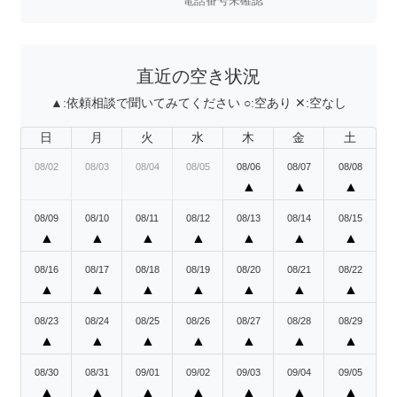
電話番号未確認
直近の空き状況
▲:
依頼相談で聞いてみてください
○:
空あり
✕:
空なし
日
月
火
水
木
金
土
08/02
08/03
08/04
08/05
08/06
08/07
08/08
▲
▲
▲
08/09
08/10
08/11
08/12
08/13
08/14
08/15
▲
▲
▲
▲
▲
▲
▲
08/16
08/17
08/18
08/19
08/20
08/21
08/22
▲
▲
▲
▲
▲
▲
▲
08/23
08/24
08/25
08/26
08/27
08/28
08/29
▲
▲
▲
▲
▲
▲
▲
08/30
08/31
09/01
09/02
09/03
09/04
09/05
▲
▲
▲
▲
▲
▲
▲