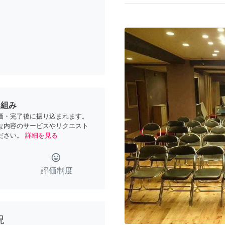
り組み
価・完了後に振り込まれます。
な内容のサービスやリクエスト
arrow_back_ios
ださい。
詳細を見る
Previous
tag_faces
評価制度
況