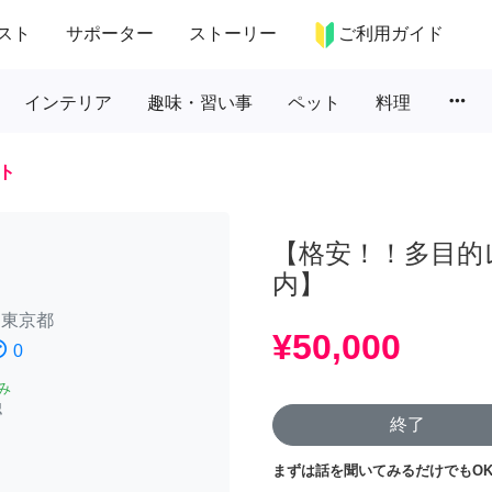
スト
サポーター
ストーリー
ご利用ガイド
more_horiz
インテリア
趣味・習い事
ペット
料理
ト
【格安！！多目的
内】
/
東京都
¥50,000
atisfied
0
み
認
終了
まずは話を聞いてみるだけでもOK