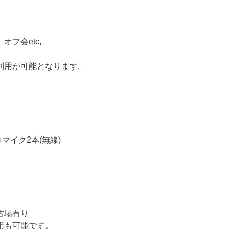
フ会etc,
利用が可能となります。
マイク2本(無線)
古場有り
用も可能です。