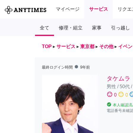
マイページ
サービス
リクエ
全て
修理・組立
家事
引っ越し
TOP
▸
サービス
▸
東京都
▸
その他
▸
イベン
fiber_manual_record
最終ログイン時間
9年前
タケムラ
男性
/
50代
sentiment_satisfied
sentiment_neutral
sentiment_diss
0
0
check_circle
本人確認済
電話番号未確