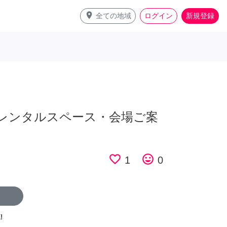
place
全ての地域
ログイン
新規登録
レンタルスペース・会場ご案
favorite_border
tag_faces
1
0
!