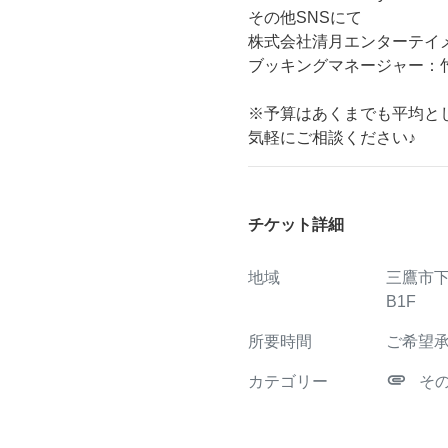
その他SNSにて
株式会社清月エンターテイ
ブッキングマネージャー：
※予算はあくまでも平均と
気軽にご相談ください♪
チケット詳細
地域
三鷹市下連
B1F
所要時間
ご希望
attachment
カテゴリー
そ