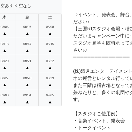
:
空あり
✕:
空なし
⇒イベント、発表会、舞台
木
金
土
ださい♪
08/06
08/07
08/08
【三鷹RIスタジオ会場・稽
▲
▲
▲
ただいまキャンペーン中に
スタジオ見学も随時承って
08/13
08/14
08/15
さい♪♪
▲
▲
▲
➖➖➖➖➖➖➖➖➖➖➖➖➖➖➖➖
08/20
08/21
08/22
▲
▲
▲
(株)清月エンターテイメン
オの運営とレンタル行って
08/27
08/28
08/29
▲
▲
▲
また三階は稽古場となって
兼ねたりと、多くの劇団や
09/03
09/04
09/05
す。
▲
▲
▲
【スタジオご使用例】
・音楽イベント、発表会
・トークイベント