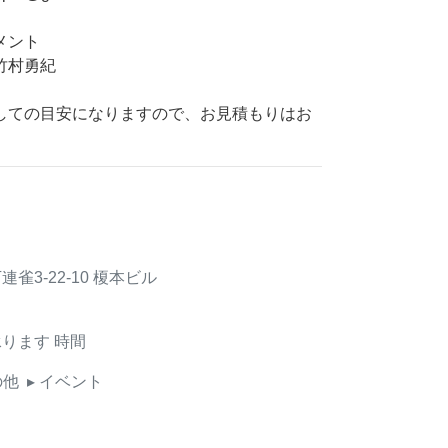
メント
竹村勇紀
しての目安になりますので、お見積もりはお
雀3-22-10 榎本ビル
承ります
時間
の他
▸ イベント