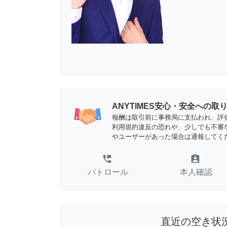
ANYTIMES安心・安全への取
報酬は取引前に事務局に支払われ、評
利用規約違反の恐れや、少しでも不審
やユーザーがあった場合は通報してく
perm_phone_msg
assignment_ind
パトロール
本人確認
直近の空き状