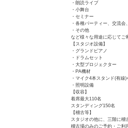
・朗読ライブ
・小舞台
・セミナー
・各種パーティー、交流会、オ
・その他
など様々な用途に応じてご
【スタジオ設備】
・グランドピアノ
・ドラムセット
・大型プロジェクター
・PA機材
・マイク4本スタンド(有線)+
・照明設備
【収容】
着席最大110名
スタンディング150名
【稽古等】
スタジオの他に、三階に稽
稽古場のみのご予約・ご利