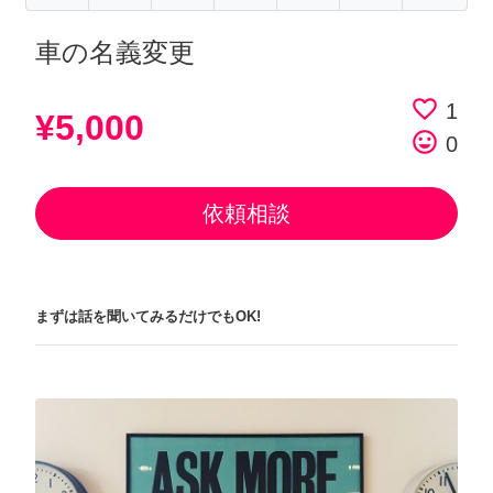
車の名義変更
favorite_border
1
¥5,000
tag_faces
0
依頼相談
まずは話を聞いてみるだけでもOK!