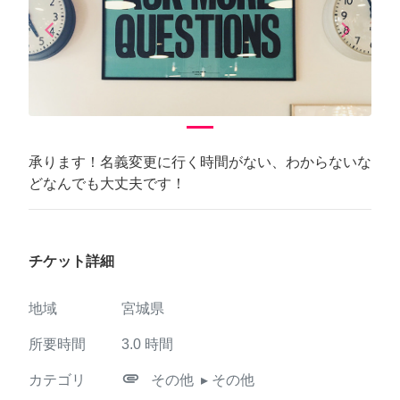
arrow_back_ios
arrow_forward_ios
Previous
Next
承ります！名義変更に行く時間がない、わからないな
どなんでも大丈夫です！
チケット詳細
地域
宮城県
所要時間
3.0
時間
attachment
カテゴリ
その他
▸ その他