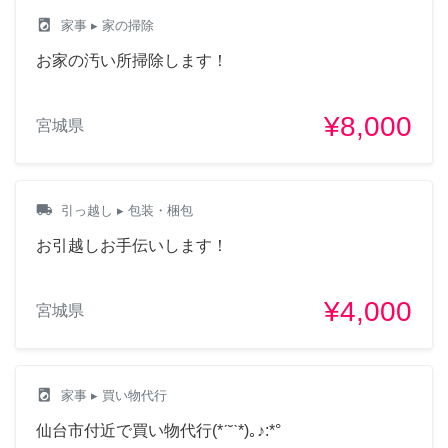
local_laundry_service
家事
▸ 家の掃除
お家の汚い所掃除します！
¥8,000
宮城県
local_shipping
引っ越し
▸ 包装・梱包
お引越しお手伝いします！
¥4,000
宮城県
local_laundry_service
家事
▸ 買い物代行
仙台市付近で買い物代行(*ˊ˘ˋ*)｡♪:*°