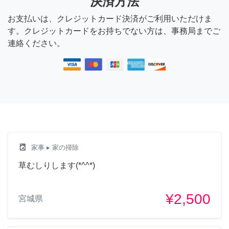
決済方法
お支払いは、クレジットカード決済がご利用いただけま
す。クレジットカードをお持ちでない方は、事務局までご
連絡ください。
local_laundry_service
家事
▸ 家の掃除
草むしりします(*^^*)
¥2,500
宮城県