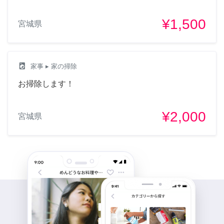
¥1,500
宮城県
local_laundry_service
家事
▸ 家の掃除
お掃除します！
¥2,000
宮城県