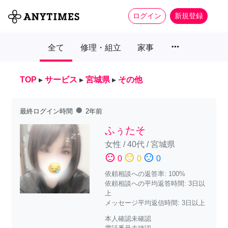
ログイン
新規登録
more_horiz
全て
修理・組立
家事
TOP
▸
サービス
▸
宮城県
▸
その他
fiber_manual_record
最終ログイン時間
2年前
ふぅたそ
女性
/
40代
/
宮城県
sentiment_satisfied
sentiment_neutral
sentiment_dissatisfied
0
0
0
依頼相談への返答率: 100%
依頼相談への平均返答時間: 3日以
上
メッセージ平均返信時間: 3日以上
本人確認未確認