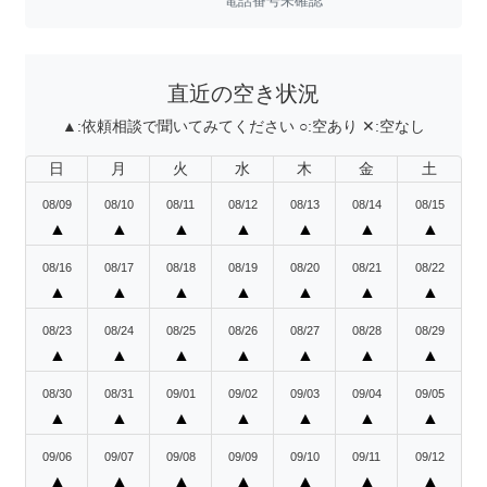
電話番号未確認
直近の空き状況
▲:
依頼相談で聞いてみてください
○:
空あり
✕:
空なし
日
月
火
水
木
金
土
08/09
08/10
08/11
08/12
08/13
08/14
08/15
▲
▲
▲
▲
▲
▲
▲
08/16
08/17
08/18
08/19
08/20
08/21
08/22
▲
▲
▲
▲
▲
▲
▲
08/23
08/24
08/25
08/26
08/27
08/28
08/29
▲
▲
▲
▲
▲
▲
▲
08/30
08/31
09/01
09/02
09/03
09/04
09/05
▲
▲
▲
▲
▲
▲
▲
09/06
09/07
09/08
09/09
09/10
09/11
09/12
▲
▲
▲
▲
▲
▲
▲