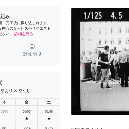
り組み
価・完了後に振り込まれます。
な内容のサービスやリクエスト
ださい。
詳細を見る
tag_faces
評価制度
arrow_back_ios
Previous
況
:
空あり
✕:
空なし
木
金
土
08/06
08/07
08/08
▲
▲
08/13
08/14
08/15