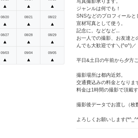
写真撮影承ります。
▲
▲
▲
ジャンルは何でも！
SNSなどのプロフィールと
08/20
08/21
08/22
宣材写真として使う。
▲
▲
▲
記念に。などなど...
08/27
08/28
08/29
お一人での撮影、お友達と
▲
▲
▲
んでも大歓迎です＼(^o^)／
09/03
09/04
09/05
▲
▲
▲
平日&土日の午前から夕方
撮影場所は都内近郊。
交通費込みの料金となりま
料金は1時間の撮影で頂戴
撮影後データでお渡し（枚
よろしくお願いします(*^_^*