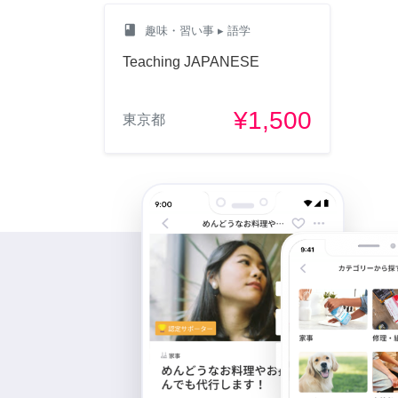
class
趣味・習い事
▸ 語学
Teaching JAPANESE
¥1,500
東京都