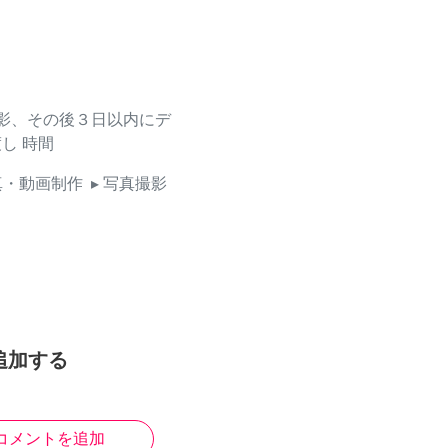
撮影、その後３日以内にデ
渡し
時間
真・動画制作
▸ 写真撮影
追加する
コメントを追加