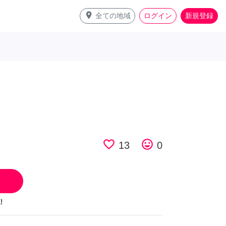
place
全ての地域
ログイン
新規登録
favorite_border
tag_faces
13
0
!