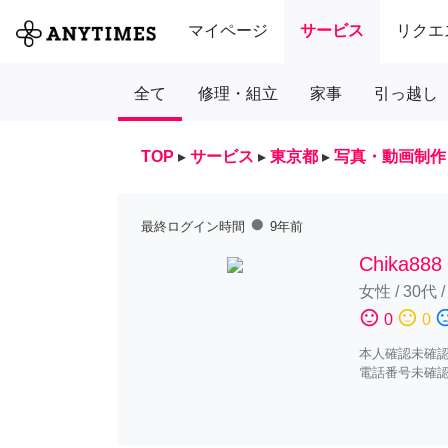
マイページ
サービス
リクエ
全て
修理・組立
家事
引っ越し
TOP
▸
サービス
▸
東京都
▸
写真・動画制作
fiber_manual_record
最終ログイン時間
9年前
Chika888
女性
/
30代
sentiment_satisfied
sentiment_neutral
sentiment_diss
0
0
本人確認未確
電話番号未確