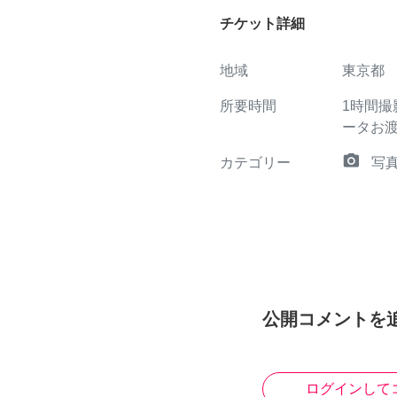
チケット詳細
地域
東京都
所要時間
1時間
ータお
camera_alt
カテゴリー
写
公開コメントを
ログインして