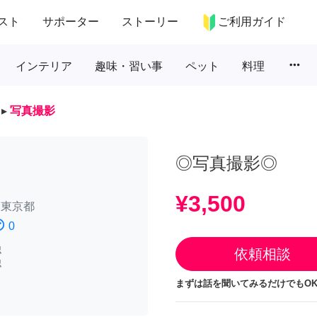
スト
サポーター
ストーリー
ご利用ガイド
more_horiz
インテリア
趣味・習い事
ペット
料理
▸
写真撮影
◎写真撮影◎
¥3,500
/
東京都
atisfied
0
認
依頼相談
認
まずは話を聞いてみるだけでもOK