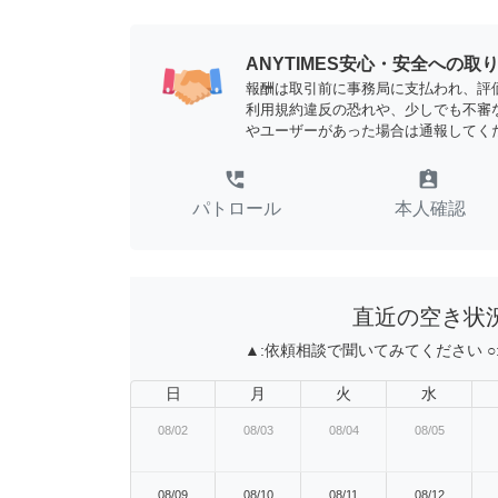
ANYTIMES安心・安全への取
報酬は取引前に事務局に支払われ、評
利用規約違反の恐れや、少しでも不審
やユーザーがあった場合は通報してく
perm_phone_msg
assignment_ind
パトロール
本人確認
直近の空き状
▲:
依頼相談で聞いてみてください
○
日
月
火
水
08/02
08/03
08/04
08/05
08/09
08/10
08/11
08/12