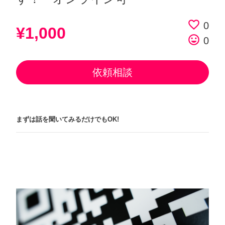
favorite_border
0
¥1,000
tag_faces
0
依頼相談
まずは話を聞いてみるだけでもOK!