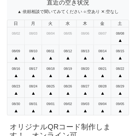
直近の空き状況
▲:
依頼相談で聞いてみてください
○:
空あり
✕:
空なし
日
月
火
水
木
金
土
08/02
08/03
08/04
08/05
08/06
08/07
08/08
▲
08/09
08/10
08/11
08/12
08/13
08/14
08/15
▲
▲
▲
▲
▲
▲
▲
08/16
08/17
08/18
08/19
08/20
08/21
08/22
▲
▲
▲
▲
▲
▲
▲
08/23
08/24
08/25
08/26
08/27
08/28
08/29
▲
▲
▲
▲
▲
▲
▲
08/30
08/31
09/01
09/02
09/03
09/04
09/05
▲
▲
▲
▲
▲
▲
▲
オリジナルQRコード制作しま
す！ オンライン可