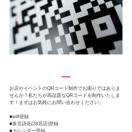
arrow_back_ios
arrow_forward_ios
Previous
Next
お店やイベントのQRコード制作でお困りではありま
せんか？私たちが高品質なQRコードを制作いたしま
す！まずはお気軽にお問い合わせください。
■wifi登録
■多言語化(28言語)登録
■カレンダー登録