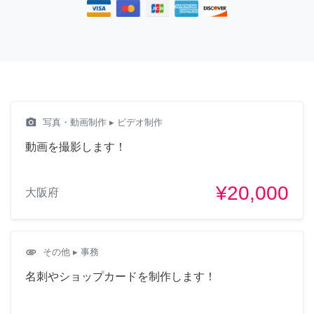
camera_alt
写真・動画制作
▸ ビデオ制作
動画を撮影します！
¥20,000
大阪府
attachment
その他
▸ 事務
名刺やショップカードを制作します！