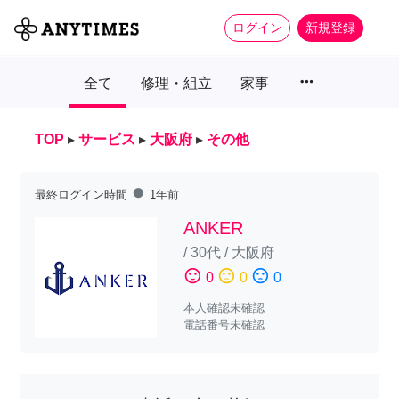
ログイン
新規登録
more_horiz
全て
修理・組立
家事
TOP
▸
サービス
▸
大阪府
▸
その他
fiber_manual_record
最終ログイン時間
1年前
ANKER
/
30代
/
大阪府
sentiment_satisfied
sentiment_neutral
sentiment_dissatisfied
0
0
0
本人確認未確認
電話番号未確認