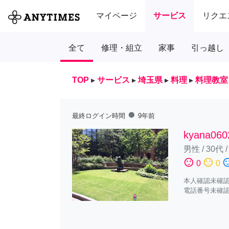
マイページ
サービス
リクエ
全て
修理・組立
家事
引っ越し
TOP
▸
サービス
▸
埼玉県
▸
料理
▸
料理教室
fiber_manual_record
最終ログイン時間
9年前
kyana060
男性
/
30代
sentiment_satisfied
sentiment_neutral
sentiment_diss
0
0
本人確認未確
電話番号未確