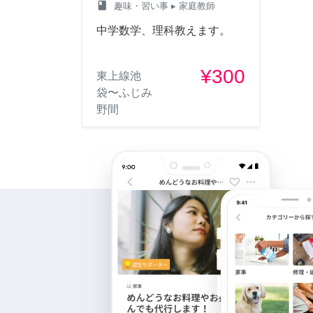
class
趣味・習い事
▸ 家庭教師
中学数学、理科教えます。
¥300
東上線池
袋〜ふじみ
野間