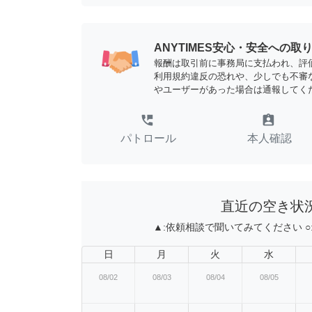
ANYTIMES安心・安全への取
報酬は取引前に事務局に支払われ、評
利用規約違反の恐れや、少しでも不審
やユーザーがあった場合は通報してく
perm_phone_msg
assignment_ind
パトロール
本人確認
直近の空き状
▲:
依頼相談で聞いてみてください
○
日
月
火
水
08/02
08/03
08/04
08/05