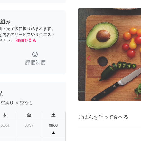
り組み
価・完了後に振り込まれます。
な内容のサービスやリクエスト
ださい。
詳細を見る
tag_faces
arrow_back_ios
Previous
評価制度
況
:
空あり
✕:
空なし
木
金
土
ごはんを作って食べる
08/06
08/07
08/08
▲