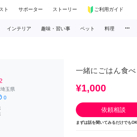
スト
サポーター
ストーリー
ご利用ガイド
more_horiz
インテリア
趣味・習い事
ペット
料理
一緒にごはん食べ
2
¥1,000
/
埼玉県
atisfied
0
認
依頼相談
認
まずは話を聞いてみるだけでもOK