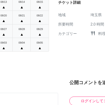
08/13
08/14
08/15
チケット詳細
▲
▲
▲
地域
埼玉県
08/20
08/21
08/22
▲
▲
▲
所要時間
2.0
時間
08/27
08/28
08/29
restaurant
カテゴリー
料
▲
▲
▲
09/03
09/04
09/05
▲
▲
▲
公開コメントを
ログインして