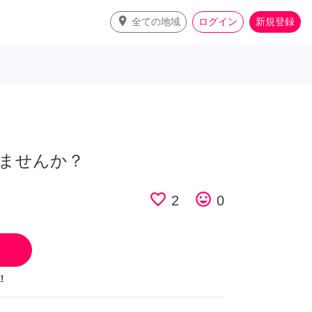
place
全ての地域
ログイン
新規登録
ませんか？
favorite_border
tag_faces
2
0
!