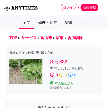
ログイン
新規登録
more_horiz
全て
修理・組立
家事
TOP
▸
サービス
▸
富山県
▸
家事
▸
害虫駆除
fiber_manual_record
最終ログイン時間
10ヶ月前
ゆう882
男性
/
50代
/
富山県
sentiment_satisfied
sentiment_neutral
sentiment_dissatisfied
0
0
0
check_circle
本人確認済み
電話番号未確認