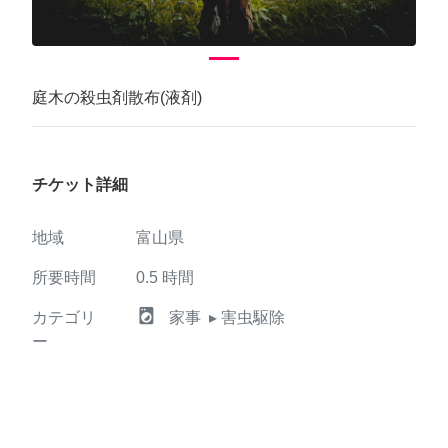
庭木の殺虫剤散布(液剤)
チケット詳細
地域
富山県
所要時間
0.5
時間
local_laundry_service
カテゴリ
家事
▸ 害虫駆除
ー