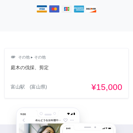
attachment
その他
▸ その他
庭木の伐採、剪定
¥15,000
富山駅 (富山県)