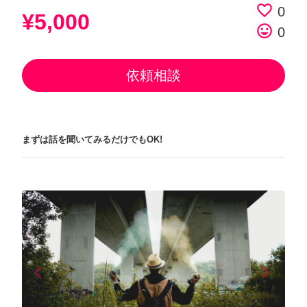
favorite_border
0
¥5,000
tag_faces
0
依頼相談
まずは話を聞いてみるだけでもOK!
arrow_back_ios
arrow_forward_ios
Previous
Next