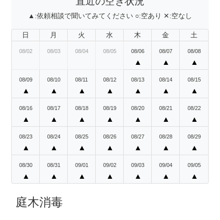
直近の空き状況
▲:
依頼相談で聞いてみてください
○:
空あり
✕:
空なし
日
月
火
水
木
金
土
08/02
08/03
08/04
08/05
08/06
08/07
08/08
▲
▲
▲
08/09
08/10
08/11
08/12
08/13
08/14
08/15
▲
▲
▲
▲
▲
▲
▲
08/16
08/17
08/18
08/19
08/20
08/21
08/22
▲
▲
▲
▲
▲
▲
▲
08/23
08/24
08/25
08/26
08/27
08/28
08/29
▲
▲
▲
▲
▲
▲
▲
08/30
08/31
09/01
09/02
09/03
09/04
09/05
▲
▲
▲
▲
▲
▲
▲
庭木消毒