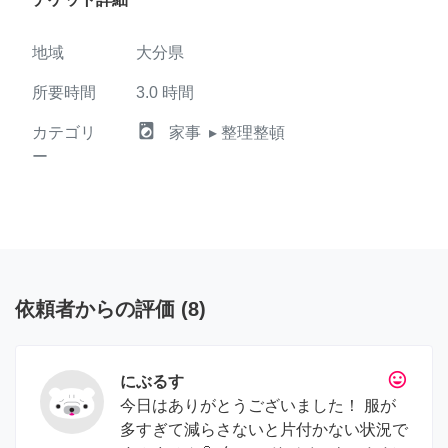
地域
大分県
所要時間
3.0
時間
local_laundry_service
カテゴリ
家事
▸ 整理整頓
ー
依頼者からの評価
(
8
)
tag_faces
にぶるす
今日はありがとうございました！ 服が
多すぎて減らさないと片付かない状況で