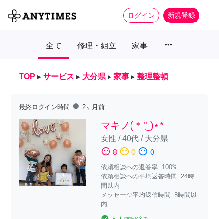
ログイン
新規登録
more_horiz
全て
修理・組立
家事
TOP
▸
サービス
▸
大分県
▸
家事
▸
整理整頓
fiber_manual_record
最終ログイン時間
2ヶ月前
マキノ(＊'͜' )⋆*
女性
/
40代
/
大分県
sentiment_satisfied
sentiment_neutral
sentiment_dissatisfied
8
0
0
依頼相談への返答率: 100%
依頼相談への平均返答時間: 24時
間以内
メッセージ平均返信時間: 8時間以
内
check_circle