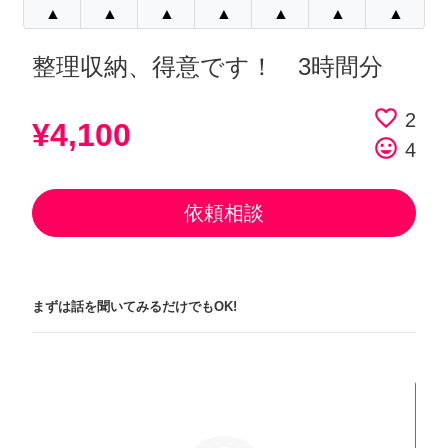
▲
▲
▲
▲
▲
▲
▲
整理収納、得意です！ 3時間分
favorite_border
2
¥4,100
tag_faces
4
依頼相談
まずは話を聞いてみるだけでもOK!