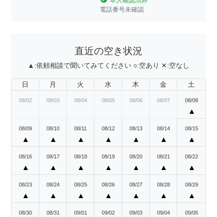
本人確認済み
電話番号未確認
直近の空き状況
▲:
依頼相談で聞いてみてください
○:
空あり
✕:
空なし
日
月
火
水
木
金
土
08/02
08/03
08/04
08/05
08/06
08/07
08/08
▲
08/09
08/10
08/11
08/12
08/13
08/14
08/15
▲
▲
▲
▲
▲
▲
▲
08/16
08/17
08/18
08/19
08/20
08/21
08/22
▲
▲
▲
▲
▲
▲
▲
08/23
08/24
08/25
08/26
08/27
08/28
08/29
▲
▲
▲
▲
▲
▲
▲
08/30
08/31
09/01
09/02
09/03
09/04
09/05