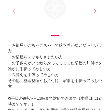
arrow_back_ios
arrow_forward_ios
Previous
Next
・お部屋がごちゃごちゃして落ち着かないな〜という
方
・お部屋をスッキリさせたい方
・お子さんがいて散らかってしまった部屋の片付けを
誰かに手伝って欲しい方
・衣替えを手伝って欲しい方
その他、整理整頓やお片付け、家事を手伝って欲しい
方
✿平日の9時から13時まで対応できます（水曜日は12
時までです。）