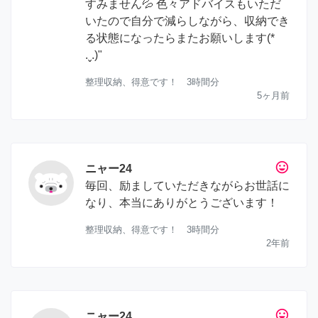
すみません💦 色々アドバイスもいただ
いたので自分で減らしながら、収納でき
る状態になったらまたお願いします(*
.ˬ.)"
整理収納、得意です！ 3時間分
5ヶ月前
tag_faces
ニャー24
毎回、励ましていただきながらお世話に
なり、本当にありがとうございます！
整理収納、得意です！ 3時間分
2年前
tag_faces
ニャー24