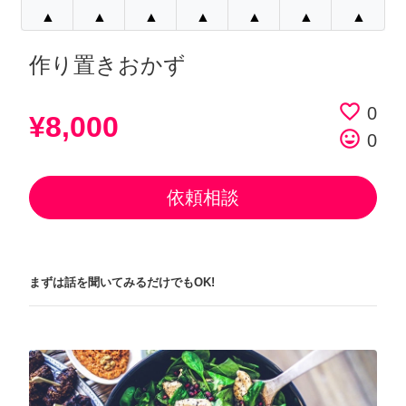
▲
▲
▲
▲
▲
▲
▲
作り置きおかず
favorite_border
0
¥8,000
tag_faces
0
依頼相談
まずは話を聞いてみるだけでもOK!