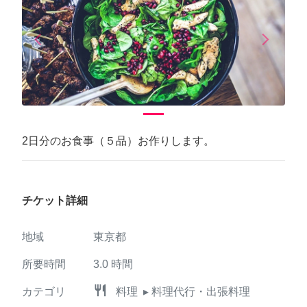
arrow_back_ios
arrow_forward_ios
Previous
Next
2日分のお食事（５品）お作りします。
チケット詳細
地域
東京都
所要時間
3.0
時間
restaurant
カテゴリ
料理
▸ 料理代行・出張料理