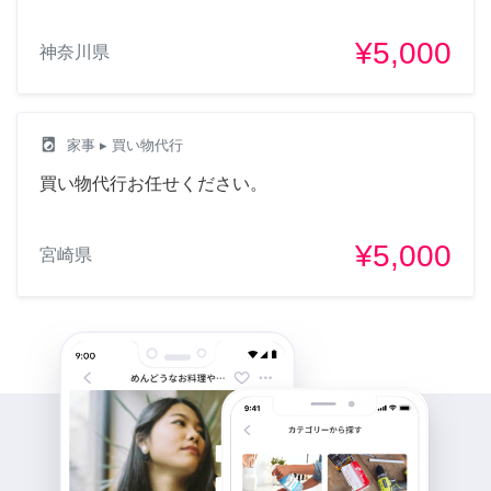
¥5,000
神奈川県
local_laundry_service
家事
▸ 買い物代行
買い物代行お任せください。
¥5,000
宮崎県