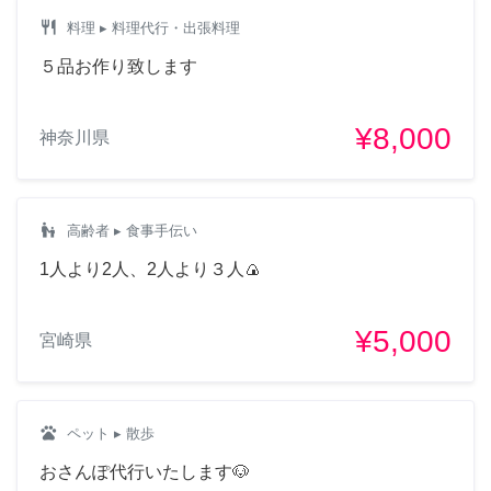
restaurant
料理
▸ 料理代行・出張料理
５品お作り致します
¥8,000
神奈川県
escalator_warning
高齢者
▸ 食事手伝い
1人より2人、2人より３人🍙
¥5,000
宮崎県
pets
ペット
▸ 散歩
おさんぽ代行いたします🐶