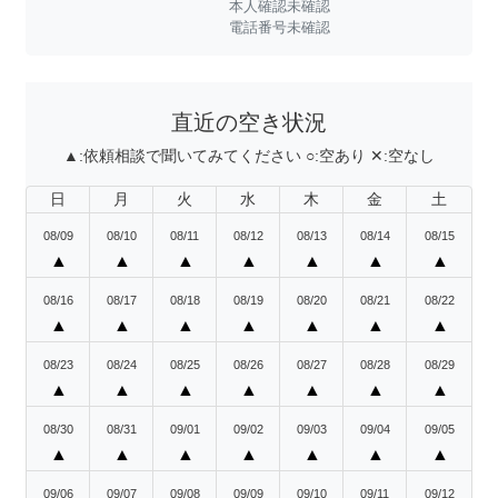
本人確認未確認
電話番号未確認
直近の空き状況
▲:
依頼相談で聞いてみてください
○:
空あり
✕:
空なし
日
月
火
水
木
金
土
08/09
08/10
08/11
08/12
08/13
08/14
08/15
▲
▲
▲
▲
▲
▲
▲
08/16
08/17
08/18
08/19
08/20
08/21
08/22
▲
▲
▲
▲
▲
▲
▲
08/23
08/24
08/25
08/26
08/27
08/28
08/29
▲
▲
▲
▲
▲
▲
▲
08/30
08/31
09/01
09/02
09/03
09/04
09/05
▲
▲
▲
▲
▲
▲
▲
09/06
09/07
09/08
09/09
09/10
09/11
09/12