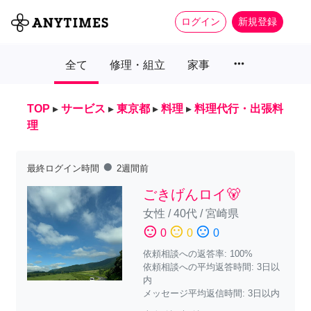
ログイン
新規登録
more_horiz
全て
修理・組立
家事
TOP
▸
サービス
▸
東京都
▸
料理
▸
料理代行・出張料
理
fiber_manual_record
最終ログイン時間
2週間前
ごきげんロイ🐻
女性
/
40代
/
宮崎県
sentiment_satisfied
sentiment_neutral
sentiment_dissatisfied
0
0
0
依頼相談への返答率: 100%
依頼相談への平均返答時間: 3日以
内
メッセージ平均返信時間: 3日以内