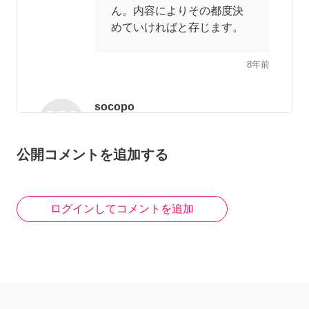
ん。内容によりその都度決
めていければと存じます。
8年前
socopo
承知しました。それでは、
公開コメントを追加する
再度質問を投稿させていた
だきます。 こちら、月額固
定のみとなりますでしょう
か?その場合、おいくら位を
ログインしてコメントを追加
想定されていますでしょう
か?
8年前