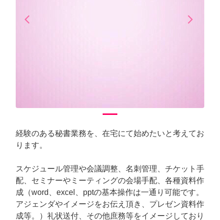
arrow_back_ios
arrow_forward_ios
Previous
Next
経験のある秘書業務を、在宅にて始めたいと考えてお
ります。
スケジュール管理や会議調整、名刺管理、チケット手
配、セミナーやミーティングの会場手配、各種資料作
成（word、excel、pptの基本操作は一通り可能です。
アジェンダやイメージをお伝え頂き、プレゼン資料作
成等。）礼状送付、その他庶務等をイメージしており