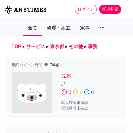
ログイン
新規登録
more_horiz
全て
修理・組立
家事
TOP
▸
サービス
▸
東京都
▸
その他
▸
事務
fiber_manual_record
最終ログイン時間
7年前
SJK
/
/
sentiment_satisfied
sentiment_neutral
sentiment_dissatisfied
0
0
0
本人確認未確認
電話番号未確認