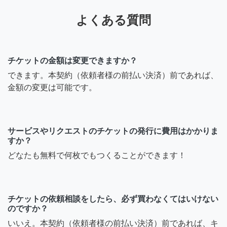
SJK
よくある質問
本案件を掲載しましたSJKと
申します。 上記に私抜きの
やり取りが書き込まれまし
チケットの金額は変更できますか？
たが、takahiro様におかれま
できます。本契約（依頼者様の前払い決済）前であれば、
してはご自分へのメッセー
金額の変更は可能です。
ジが届いたものと勘違いな
されたのではないでしょう
か？ ご確認の程お願い致し
ます。単なる事務代行は承
サービスやリクエストのチケットの発行に費用はかかりま
すか？
っておりません。
どなたも無料で何枚でもつくることができます！
8年前
チケットの依頼相談をしたら、必ず買わなくてはいけない
takahiro
のですか？
いいえ。本契約（依頼者様の前払い決済）前であれば、キ
メッセージありがとうござ