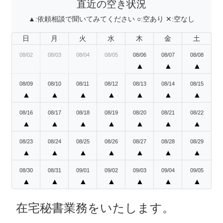
直近の空き状況
▲:
依頼相談で聞いてみてください
○:
空あり
✕:
空なし
日
月
火
水
木
金
土
08/02
08/03
08/04
08/05
08/06
08/07
08/08
▲
▲
▲
08/09
08/10
08/11
08/12
08/13
08/14
08/15
▲
▲
▲
▲
▲
▲
▲
08/16
08/17
08/18
08/19
08/20
08/21
08/22
▲
▲
▲
▲
▲
▲
▲
08/23
08/24
08/25
08/26
08/27
08/28
08/29
▲
▲
▲
▲
▲
▲
▲
08/30
08/31
09/01
09/02
09/03
09/04
09/05
▲
▲
▲
▲
▲
▲
▲
在宅秘書業務をいたします。