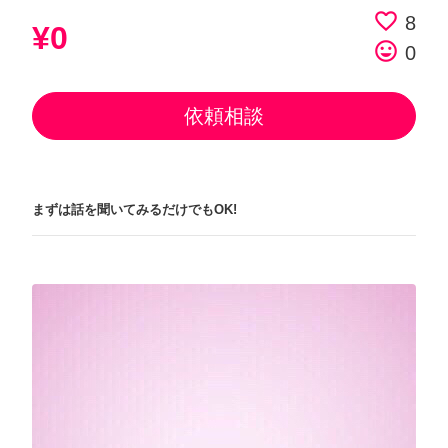
favorite_border
8
¥0
tag_faces
0
依頼相談
まずは話を聞いてみるだけでもOK!