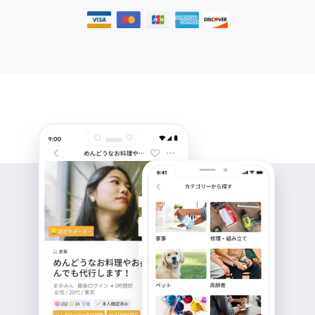
8年前
socopo
初めまして興味がありメッ
セージさせていただきま
す。こちら、月額固定のみ
となりますでしょうか?その
場合、おいくら位を想定さ
れていますでしょうか?
8年前
SJK
メッセージをありがとうご
ざいます。 こちらの書き方
が至りませんで、誤解をお