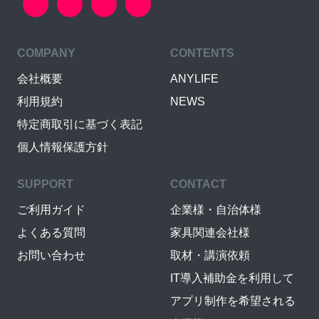
り800円でやって頂けると考
えてよろしいのでしょう
か？基本こちらが依頼しよ
うとしている資料は期限が
COMPANY
CONTENTS
無いので、そちらの空いた
会社概要
ANYLIFE
都合でやって頂いて構いま
利用規約
NEWS
せん。よろしくお願いしま
す。
特定商取引に基づく表記
個人情報保護方針
9年前
SUPPORT
CONTACT
SJK
ご利用ガイド
企業様・自治体様
よくある質問
家具関連会社様
ご質問ありがとうございま
す。エクセルを使用しての
お問い合わせ
取材・講演依頼
事務は可能ですが、一概に
IT導入補助金を利用して
は申せませんので、その都
アプリ制作を希望される
度相談をさせて頂くことに