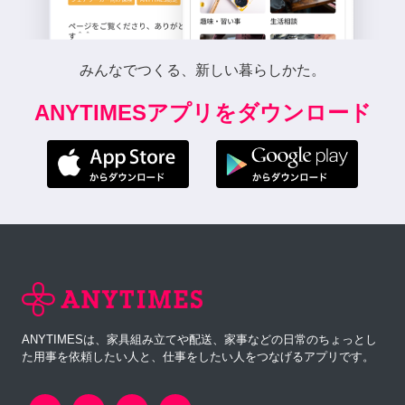
与えしているように感じて
おります。 単発での業務指
示は承っておりませんの
みんなでつくる、新しい暮らしかた。
で、またの機会に宜しくお
願い致します。 今回は、ご
ANYTIMESアプリをダウンロード
興味をお持ちいただき誠に
ありがとうございました。
9年前
takahiro
返信ありがとうございま
す。簡単なデータ入力です
ANYTIMESは、家具組み立てや配送、家事などの日常のちょっとし
ので、分からないことがあ
た用事を依頼したい人と、仕事をしたい人をつなげるアプリです。
れば聞いて頂ければ応対さ
せて頂きます。 １時間あた