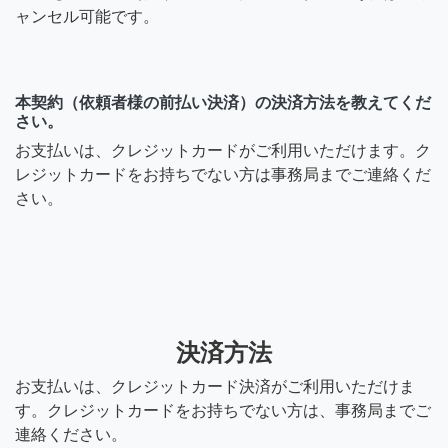
ャンセル可能です。
います。エニタイムズでの
業務依頼がなかなか良いご
縁が無く、少しあきらめて
いた為、単発の派遣会社へ
本契約（依頼者様の前払い決済）の決済方法を教えてくだ
の依頼を契約しているとこ
さい。
ろでした。自分の方での依
お支払いは、クレジットカードがご利用いただけます。ク
頼希望は、そちらの好きな
レジットカードをお持ちでない方は事務局までご連絡くだ
時間、空いている時間でエ
さい。
クセルのデータ入力をして
頂けたらと思って依頼して
ました。その際は、時給契
約をと思ってます。socopo
さんの希望としては、どの
ような形がよろしいのでし
決済方法
ょうか？一度、希望を教え
て頂けないでしょうか?よろ
お支払いは、クレジットカード決済がご利用いただけま
しくお願いします。
す。クレジットカードをお持ちでない方は、事務局までご
連絡ください。