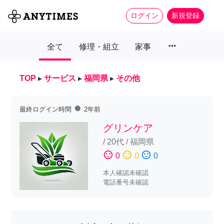
ログイン
新規登録
more_horiz
全て
修理・組立
家事
TOP
▸
サービス
▸
福岡県
▸
その他
fiber_manual_record
最終ログイン時間
2年前
グリンケア
/
20代
/
福岡県
sentiment_satisfied
sentiment_neutral
sentiment_dissatisfied
0
0
0
本人確認未確認
電話番号未確認