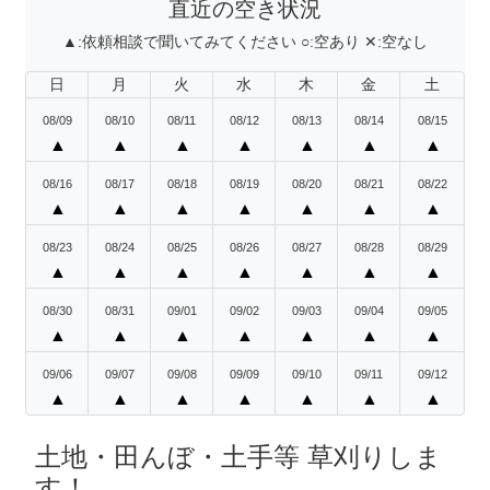
直近の空き状況
▲:
依頼相談で聞いてみてください
○:
空あり
✕:
空なし
日
月
火
水
木
金
土
08/09
08/10
08/11
08/12
08/13
08/14
08/15
▲
▲
▲
▲
▲
▲
▲
08/16
08/17
08/18
08/19
08/20
08/21
08/22
▲
▲
▲
▲
▲
▲
▲
08/23
08/24
08/25
08/26
08/27
08/28
08/29
▲
▲
▲
▲
▲
▲
▲
08/30
08/31
09/01
09/02
09/03
09/04
09/05
▲
▲
▲
▲
▲
▲
▲
09/06
09/07
09/08
09/09
09/10
09/11
09/12
▲
▲
▲
▲
▲
▲
▲
土地・田んぼ・土手等 草刈りしま
す！