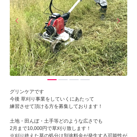
arrow_back_ios
arrow_forward_ios
Previous
Next
グリンケアです
今後 草刈り事業をしていくにあたって
練習させて頂ける方を募集しております！
土地・田んぼ・土手等どのような広さでも
2月まで10,000円で草刈り致します！
※刈り終えた草の処分は別途料金が発生する可能性が