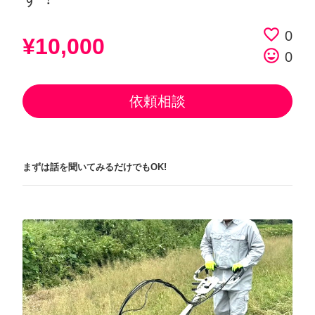
favorite_border
0
¥10,000
tag_faces
0
依頼相談
まずは話を聞いてみるだけでもOK!