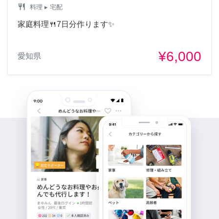
restaurant
料理
▸ 宅配
でやらせて頂いてます！出
張は県内500〜1000円程度
家庭料理🍴7日分作ります✨
です！
¥6,000
愛知県
9年前
リッター
こんにちは。愛知県のどち
らでネイルしていただける
のですか？
9年前