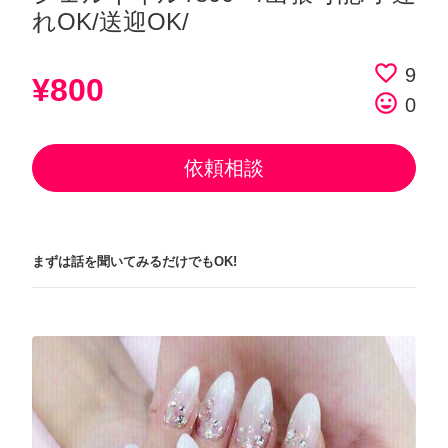
れOK/送迎OK/
favorite_border
9
¥800
tag_faces
0
依頼相談
まずは話を聞いてみるだけでもOK!