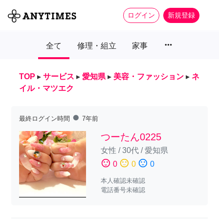
ログイン
新規登録
more_horiz
全て
修理・組立
家事
TOP
▸
サービス
▸
愛知県
▸
美容・ファッション
▸
ネ
イル・マツエク
fiber_manual_record
最終ログイン時間
7年前
つーたん0225
女性
/
30代
/
愛知県
sentiment_satisfied
sentiment_neutral
sentiment_dissatisfied
0
0
0
本人確認未確認
電話番号未確認