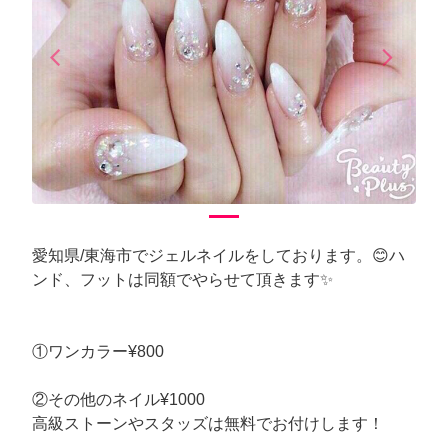
arrow_back_ios
arrow_forward_ios
Previous
Next
愛知県/東海市でジェルネイルをしております。😊ハ
ンド、フットは同額でやらせて頂きます✨
①ワンカラー¥800
②その他のネイル¥1000
高級ストーンやスタッズは無料でお付けします！