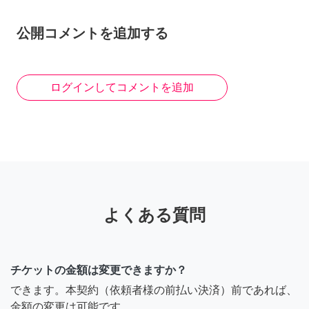
7年前
公開コメントを追加する
コトサトカイ
いつでもよいのですか？
ログインしてコメントを追加
8年前
Mami.f
ネイルチップはお願いする
ことできませんか？
よくある質問
8年前
チケットの金額は変更できますか？
あやの☺︎
できます。本契約（依頼者様の前払い決済）前であれば、
金額の変更は可能です。