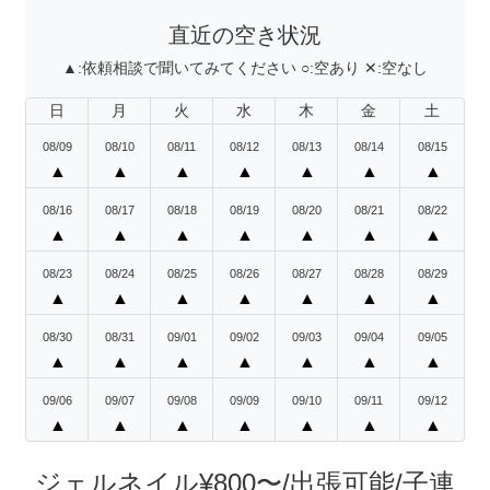
直近の空き状況
▲:
依頼相談で聞いてみてください
○:
空あり
✕:
空なし
日
月
火
水
木
金
土
08/09
08/10
08/11
08/12
08/13
08/14
08/15
▲
▲
▲
▲
▲
▲
▲
08/16
08/17
08/18
08/19
08/20
08/21
08/22
▲
▲
▲
▲
▲
▲
▲
08/23
08/24
08/25
08/26
08/27
08/28
08/29
▲
▲
▲
▲
▲
▲
▲
08/30
08/31
09/01
09/02
09/03
09/04
09/05
▲
▲
▲
▲
▲
▲
▲
09/06
09/07
09/08
09/09
09/10
09/11
09/12
▲
▲
▲
▲
▲
▲
▲
ジェルネイル¥800〜/出張可能/子連