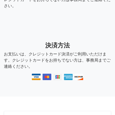
さい。
9年前
リッター
ありがとうございます。弥
富なのですが大理石ネイル
決済方法
してもらいたい場合はおい
くらで来ていただけます
お支払いは、クレジットカード決済がご利用いただけま
か？ちなみにこちらも1歳の
す。クレジットカードをお持ちでない方は、事務局までご
子供連れです。よろしくお
連絡ください。
願い致します。
9年前
つーたん0225
こんにちは！愛知県東海市