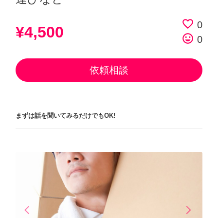
favorite_border
0
¥4,500
tag_faces
0
依頼相談
まずは話を聞いてみるだけでもOK!
arrow_back_ios
arrow_forward_ios
Previous
Next