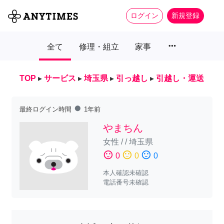
ログイン
新規登録
more_horiz
全て
修理・組立
家事
TOP
▸
サービス
▸
埼玉県
▸
引っ越し
▸
引越し・運送
fiber_manual_record
最終ログイン時間
1年前
やまちん
女性
/
/
埼玉県
sentiment_satisfied
sentiment_neutral
sentiment_dissatisfied
0
0
0
本人確認未確認
電話番号未確認