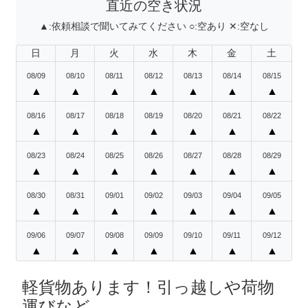
直近の空き状況
▲:
依頼相談で聞いてみてください
○:
空あり
✕:
空なし
日
月
火
水
木
金
土
08/09
08/10
08/11
08/12
08/13
08/14
08/15
▲
▲
▲
▲
▲
▲
▲
08/16
08/17
08/18
08/19
08/20
08/21
08/22
▲
▲
▲
▲
▲
▲
▲
08/23
08/24
08/25
08/26
08/27
08/28
08/29
▲
▲
▲
▲
▲
▲
▲
08/30
08/31
09/01
09/02
09/03
09/04
09/05
▲
▲
▲
▲
▲
▲
▲
09/06
09/07
09/08
09/09
09/10
09/11
09/12
▲
▲
▲
▲
▲
▲
▲
軽貨物あります！引っ越しや荷物
運びなど