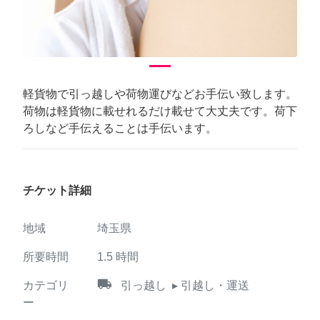
軽貨物で引っ越しや荷物運びなどお手伝い致します。
荷物は軽貨物に載せれるだけ載せて大丈夫です。荷下
ろしなど手伝えることは手伝います。
チケット詳細
地域
埼玉県
所要時間
1.5
時間
local_shipping
カテゴリ
引っ越し
▸ 引越し・運送
ー