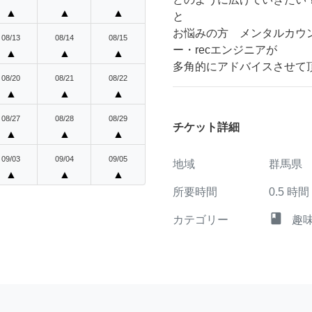
▲
▲
▲
と
お悩みの方 メンタルカウ
08/13
08/14
08/15
ー・recエンジニアが
▲
▲
▲
多角的にアドバイスさせて
08/20
08/21
08/22
▲
▲
▲
08/27
08/28
08/29
チケット詳細
▲
▲
▲
09/03
09/04
09/05
地域
群馬県
▲
▲
▲
所要時間
0.5
時間
class
カテゴリー
趣