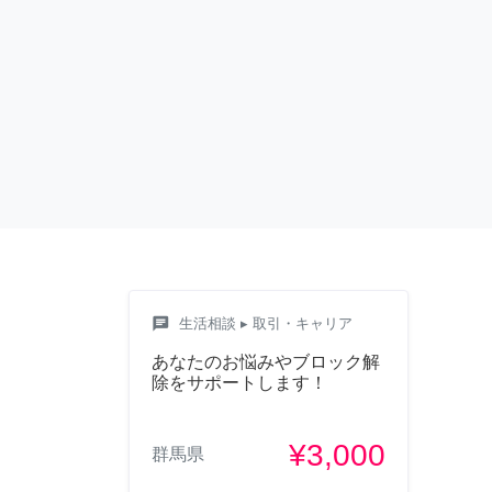
chat
生活相談
▸ 取引・キャリア
あなたのお悩みやブロック解
除をサポートします！
¥3,000
群馬県