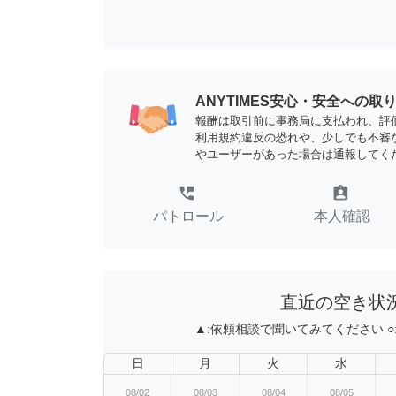
ANYTIMES安心・安全への取
報酬は取引前に事務局に支払われ、評
利用規約違反の恐れや、少しでも不審
やユーザーがあった場合は通報してく
perm_phone_msg
assignment_ind
パトロール
本人確認
直近の空き状
▲:
依頼相談で聞いてみてください
○
日
月
火
水
08/02
08/03
08/04
08/05