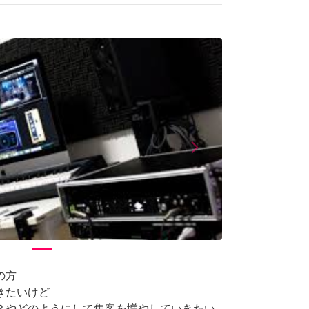
arrow_forward_ios
Next
の方
きたいけど
？やどのようにして集客を増やしていきたい