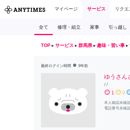
マイページ
サービス
リクエ
全て
修理・組立
家事
引っ越し
TOP
▸
サービス
▸
群馬県
▸
趣味・習い事
▸
fiber_manual_record
最終ログイン時間
9年前
ゆうさん
/
/
sentiment_satisfied
sentiment_neutral
sentiment_diss
1
0
本人確認未確
電話番号未確