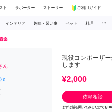
スト
サポーター
ストーリー
ご利用ガイド
more_horiz
インテリア
趣味・習い事
ペット
料理
音楽
現役コンポーザー
します
さん
¥2,000
atisfied
0
認
認
依頼相談
まずは話を聞いてみるだけでもOK