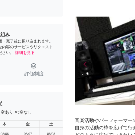
り組み
価・完了後に振り込まれます。
な内容のサービスやリクエスト
ださい。
詳細を見る
arrow_back_ios
tag_faces
Previous
評価制度
況
:
空あり
✕:
空なし
音楽活動やパーフォーマー
木
金
土
自身の活動の枠を広げて行
08/06
08/07
08/08
どのように広げていきたい