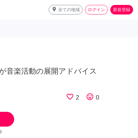
place
全ての地域
ログイン
新規登録
が音楽活動の展開アドバイス
favorite_border
tag_faces
2
0
!