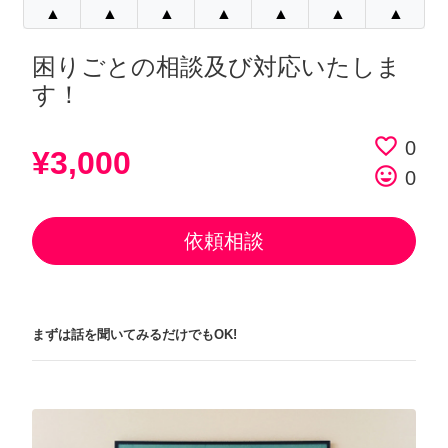
▲
▲
▲
▲
▲
▲
▲
困りごとの相談及び対応いたしま
す！
favorite_border
0
¥3,000
tag_faces
0
依頼相談
まずは話を聞いてみるだけでもOK!