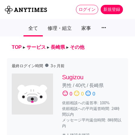
ログイン
新規登録
more_horiz
全て
修理・組立
家事
TOP
▸
サービス
▸
長崎県
▸
その他
fiber_manual_record
最終ログイン時間
3ヶ月前
Sugizou
男性
/
40代
/
長崎県
sentiment_satisfied
sentiment_neutral
sentiment_dissatisfied
0
0
0
依頼相談への返答率: 100%
依頼相談への平均返答時間: 24時
間以内
メッセージ平均返信時間: 8時間以
内