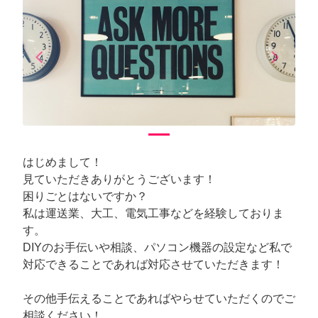
arrow_back_ios
arrow_forward_ios
Previous
Next
はじめまして！
見ていただきありがとうございます！
困りごとはないですか？
私は運送業、大工、電気工事などを経験しておりま
す。
DIYのお手伝いや相談、パソコン機器の設定など私で
対応できることであれば対応させていただきます！
その他手伝えることであればやらせていただくのでご
相談ください！