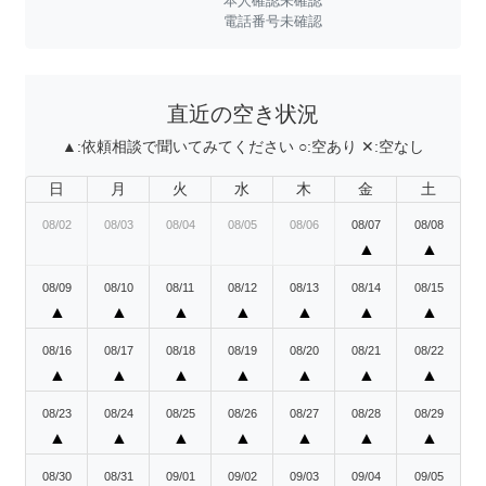
本人確認未確認
電話番号未確認
直近の空き状況
▲:
依頼相談で聞いてみてください
○:
空あり
✕:
空なし
日
月
火
水
木
金
土
08/02
08/03
08/04
08/05
08/06
08/07
08/08
▲
▲
08/09
08/10
08/11
08/12
08/13
08/14
08/15
▲
▲
▲
▲
▲
▲
▲
08/16
08/17
08/18
08/19
08/20
08/21
08/22
▲
▲
▲
▲
▲
▲
▲
08/23
08/24
08/25
08/26
08/27
08/28
08/29
▲
▲
▲
▲
▲
▲
▲
08/30
08/31
09/01
09/02
09/03
09/04
09/05