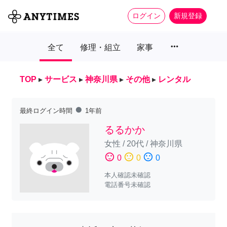
ログイン
新規登録
more_horiz
全て
修理・組立
家事
TOP
▸
サービス
▸
神奈川県
▸
その他
▸
レンタル
fiber_manual_record
最終ログイン時間
1年前
るるかか
女性
/
20代
/
神奈川県
sentiment_satisfied
sentiment_neutral
sentiment_dissatisfied
0
0
0
本人確認未確認
電話番号未確認