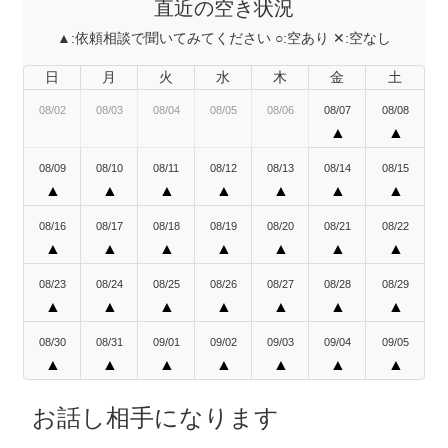
直近の空き状況
▲:
依頼相談で聞いてみてください
○:
空あり
✕:
空なし
日
月
火
水
木
金
土
08/02
08/03
08/04
08/05
08/06
08/07
08/08
▲
▲
08/09
08/10
08/11
08/12
08/13
08/14
08/15
▲
▲
▲
▲
▲
▲
▲
08/16
08/17
08/18
08/19
08/20
08/21
08/22
▲
▲
▲
▲
▲
▲
▲
08/23
08/24
08/25
08/26
08/27
08/28
08/29
▲
▲
▲
▲
▲
▲
▲
08/30
08/31
09/01
09/02
09/03
09/04
09/05
▲
▲
▲
▲
▲
▲
▲
お話し相手になります