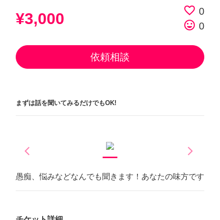
favorite_border
0
¥3,000
tag_faces
0
依頼相談
まずは話を聞いてみるだけでもOK!
arrow_back_ios
arrow_forward_ios
Previous
Next
愚痴、悩みなどなんでも聞きます！あなたの味方です
チケット詳細