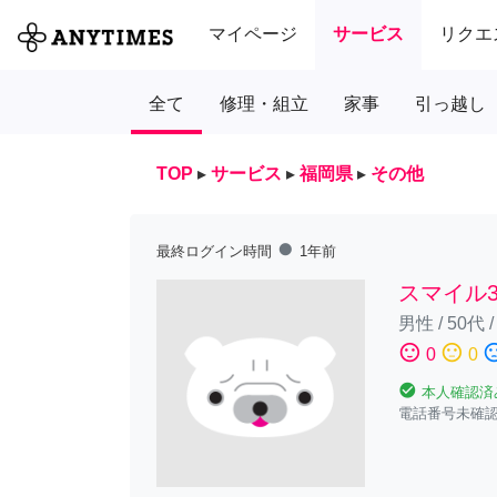
マイページ
サービス
リクエ
全て
修理・組立
家事
引っ越し
TOP
▸
サービス
▸
福岡県
▸
その他
fiber_manual_record
最終ログイン時間
1年前
スマイル3
男性
/
50代
sentiment_satisfied
sentiment_neutral
sentiment_diss
0
0
check_circle
本人確認済
電話番号未確