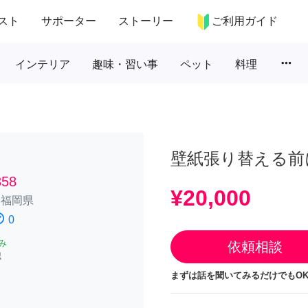
スト
サポーター
ストーリー
ご利用ガイド
more_horiz
インテリア
趣味・習い事
ペット
料理
壁紙張り替える前
58
¥20,000
/
福岡県
atisfied
0
み
依頼相談
認
まずは話を聞いてみるだけでもOK