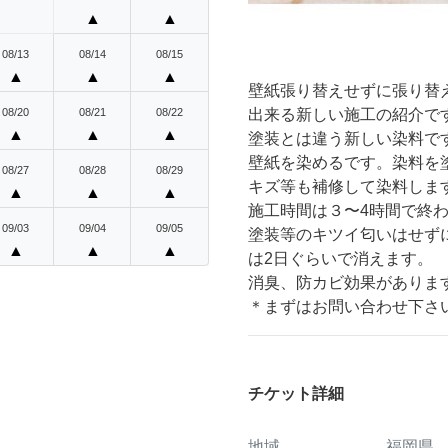
▲
▲
08/13
08/14
08/15
▲
▲
▲
壁紙張り替えせずに張り替
出来る新しい施工の紹介で
08/20
08/21
08/22
▲
▲
▲
塗装とは違う新しい染料で
壁紙を染めるです。染料を
08/27
08/28
08/29
キズ等も補修して染料しま
▲
▲
▲
施工時間は３〜4時間で終
09/03
09/04
09/05
塗装等のキツイ匂いはせず
▲
▲
▲
は2日ぐらいで消えます。
消臭、防カビ効果があります。
＊まずはお問い合わせ下さ
チケット詳細
地域
福岡県