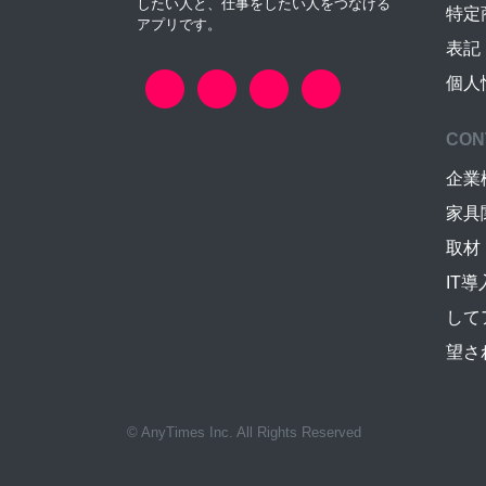
したい人と、仕事をしたい人をつなげる
特定
アプリです。
表記
個人
CON
企業
家具
取材
IT
して
望さ
© AnyTimes Inc. All Rights Reserved