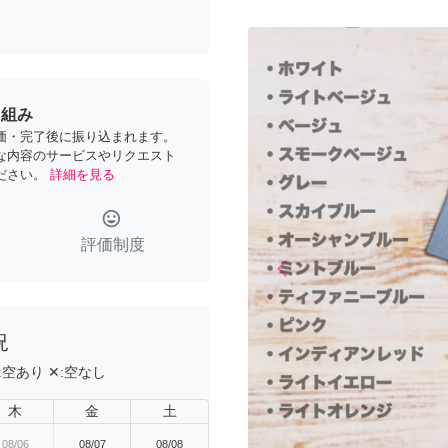
り組み
価・完了後に振り込まれます。
な内容のサービスやリクエスト
ださい。
詳細を見る
tag_faces
評価制度
arrow_back_ios
Previous
況
:
空あり
✕:
空なし
木
金
土
08/06
08/07
08/08