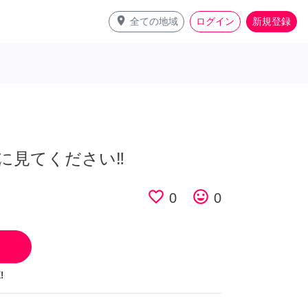
place
全ての地域
ログイン
新規登録
に見てください‼️
favorite_border
tag_faces
0
0
!