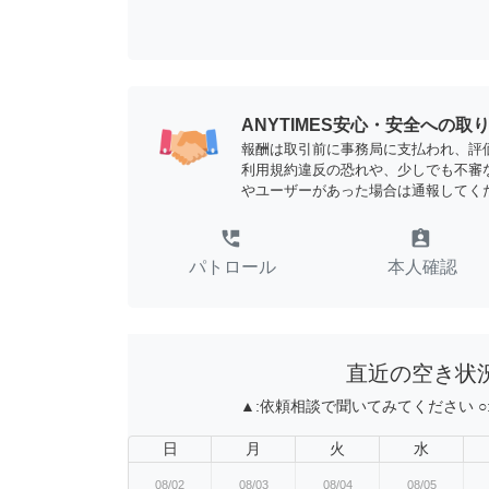
ANYTIMES安心・安全への取
報酬は取引前に事務局に支払われ、評
利用規約違反の恐れや、少しでも不審
やユーザーがあった場合は通報してく
perm_phone_msg
assignment_ind
パトロール
本人確認
直近の空き状
▲:
依頼相談で聞いてみてください
○
日
月
火
水
08/02
08/03
08/04
08/05