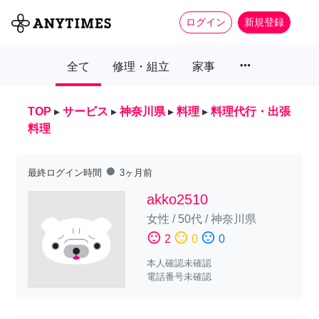
ログイン
新規登録
more_horiz
全て
修理・組立
家事
TOP
▸
サービス
▸
神奈川県
▸
料理
▸
料理代行・出張
料理
fiber_manual_record
最終ログイン時間
3ヶ月前
akko2510
女性
/
50代
/
神奈川県
sentiment_satisfied
sentiment_neutral
sentiment_dissatisfied
2
0
0
本人確認未確認
電話番号未確認