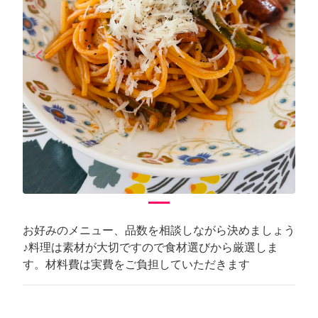
arrow_back_ios
arrow_forward_ios
Previous
Next
お好みのメニュー、品数を相談しながら決めましょう
♪料理は素材が大切ですので食材選びから厳選しま
す。材料費は実費をご負担していただきます