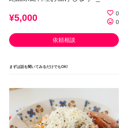
favorite_border
0
¥5,000
tag_faces
0
依頼相談
まずは話を聞いてみるだけでもOK!