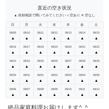
直近の空き状況
▲:
依頼相談で聞いてみてください
○:
空あり
✕:
空なし
日
月
火
水
木
金
土
08/09
08/10
08/11
08/12
08/13
08/14
08/15
▲
▲
▲
▲
▲
▲
▲
08/16
08/17
08/18
08/19
08/20
08/21
08/22
▲
▲
▲
▲
▲
▲
▲
08/23
08/24
08/25
08/26
08/27
08/28
08/29
▲
▲
▲
▲
▲
▲
▲
08/30
08/31
09/01
09/02
09/03
09/04
09/05
▲
▲
▲
▲
▲
▲
▲
09/06
09/07
09/08
09/09
09/10
09/11
09/12
▲
▲
▲
▲
▲
▲
▲
絶品家庭料理お届けします^_^