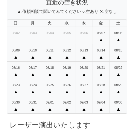
直近の空き状況
▲:
依頼相談で聞いてみてください
○:
空あり
✕:
空なし
日
月
火
水
木
金
土
08/02
08/03
08/04
08/05
08/06
08/07
08/08
▲
▲
08/09
08/10
08/11
08/12
08/13
08/14
08/15
▲
▲
▲
▲
▲
▲
▲
08/16
08/17
08/18
08/19
08/20
08/21
08/22
▲
▲
▲
▲
▲
▲
▲
08/23
08/24
08/25
08/26
08/27
08/28
08/29
▲
▲
▲
▲
▲
▲
▲
08/30
08/31
09/01
09/02
09/03
09/04
09/05
▲
▲
▲
▲
▲
▲
▲
レーザー演出いたします