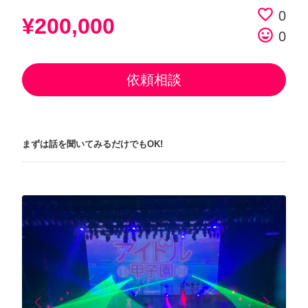
favorite_border
0
¥200,000
tag_faces
0
依頼相談
まずは話を聞いてみるだけでもOK!
arrow_back_ios
arrow_forward_ios