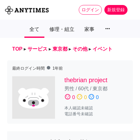
ログイン
新規登録
more_horiz
全て
修理・組立
家事
TOP
▸
サービス
▸
東京都
▸
その他
▸
イベント
fiber_manual_record
最終ログイン時間
1年前
thebrian project
男性
/
60代
/
東京都
sentiment_satisfied
sentiment_neutral
sentiment_dissatisfied
0
0
0
本人確認未確認
電話番号未確認