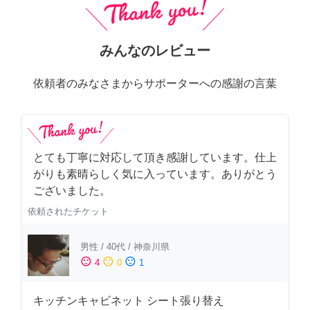
みんなのレビュー
依頼者のみなさまからサポーターへの感謝の言葉
とても丁寧に対応して頂き感謝しています。仕上
がりも素晴らしく気に入っています。ありがとう
ございました。
依頼されたチケット
男性
/
40代
/
神奈川県
sentiment_satisfied
sentiment_neutral
sentiment_dissatisfied
4
0
1
キッチンキャビネット シート張り替え