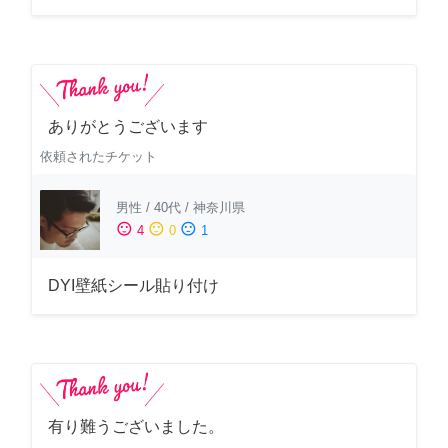
ありがとうございます
依頼されたチケット
男性
/
40代
/
神奈川県
sentiment_satisfied
sentiment_neutral
sentiment_dissatisfied
4
0
1
DYI壁紙シール貼り付け
有り難うございました。