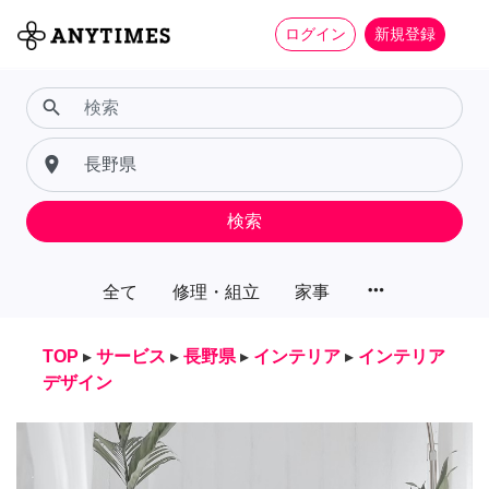
ログイン
新規登録
search
place
検索
more_horiz
全て
修理・組立
家事
TOP
▸
サービス
▸
長野県
▸
インテリア
▸
インテリア
デザイン