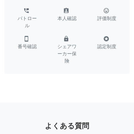
perm_phone_msg
assignment_ind
tag_faces
パトロー
本人確認
評価制度
ル
smartphone
lock
stars
番号確認
シェアワ
認定制度
ーカー保
険
よくある質問