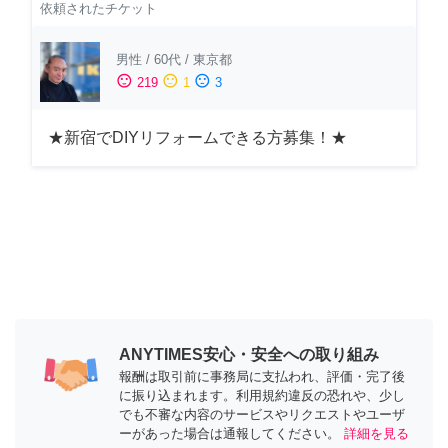
依頼されたチケット
男性
/
60代
/
東京都
sentiment_satisfied
sentiment_neutral
sentiment_dissatisfied
219
1
3
★新宿でDIYリフォームできる方募集！★
ANYTIMES安心・安全への取り組み
報酬は取引前に事務局に支払われ、評価・完了後
に振り込まれます。利用規約違反の恐れや、少し
でも不審な内容のサービスやリクエストやユーザ
ーがあった場合は通報してください。
詳細を見る