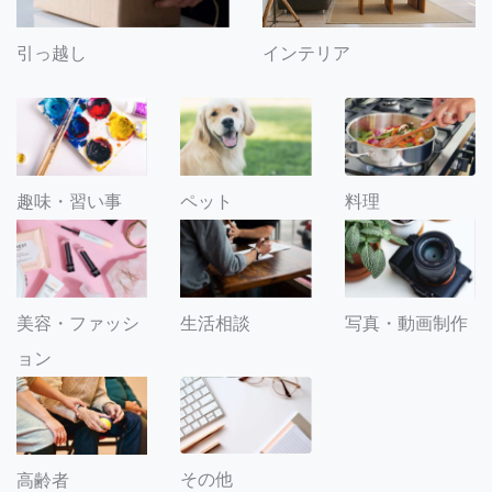
引っ越し
インテリア
趣味・習い事
ペット
料理
美容・ファッシ
生活相談
写真・動画制作
ョン
その他
高齢者