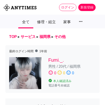
ログイン
新規登録
more_horiz
全て
修理・組立
家事
TOP
▸
サービス
▸
福岡県
▸
その他
fiber_manual_record
最終ログイン時間
1年前
Fumi._.
男性
/
20代
/
福岡県
sentiment_satisfied
sentiment_neutral
sentiment_dissatisfied
0
0
0
check_circle
本人確認済み
電話番号未確認