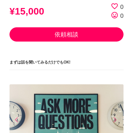
favorite_border
0
¥15,000
tag_faces
0
依頼相談
まずは話を聞いてみるだけでもOK!
arrow_back_ios
arrow_forward_ios
Previous
Next