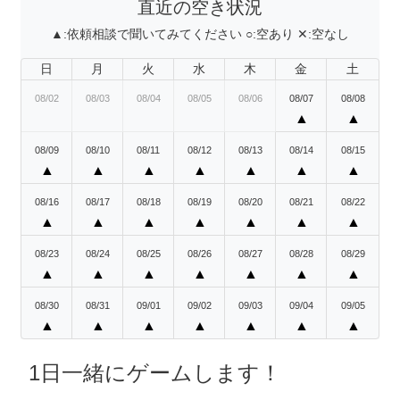
直近の空き状況
▲:
依頼相談で聞いてみてください
○:
空あり
✕:
空なし
日
月
火
水
木
金
土
08/02
08/03
08/04
08/05
08/06
08/07
08/08
▲
▲
08/09
08/10
08/11
08/12
08/13
08/14
08/15
▲
▲
▲
▲
▲
▲
▲
08/16
08/17
08/18
08/19
08/20
08/21
08/22
▲
▲
▲
▲
▲
▲
▲
08/23
08/24
08/25
08/26
08/27
08/28
08/29
▲
▲
▲
▲
▲
▲
▲
08/30
08/31
09/01
09/02
09/03
09/04
09/05
▲
▲
▲
▲
▲
▲
▲
1日一緒にゲームします！