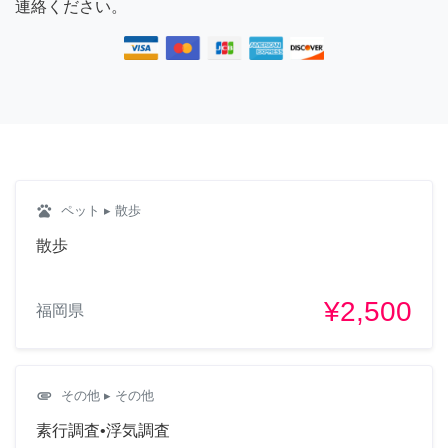
連絡ください。
pets
ペット
▸ 散歩
散歩
¥2,500
福岡県
attachment
その他
▸ その他
素行調査•浮気調査