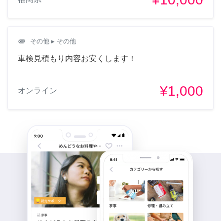
attachment
その他
▸ その他
車検見積もり内容お安くします！
¥1,000
オンライン