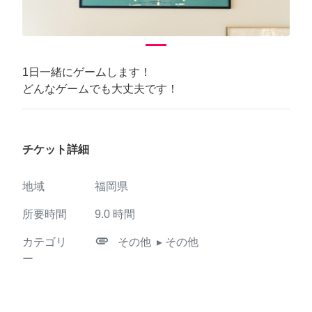
1日一緒にゲームします！
どんなゲームでも大丈夫です！
チケット詳細
地域
福岡県
所要時間
9.0
時間
attachment
カテゴリ
その他
▸ その他
ー