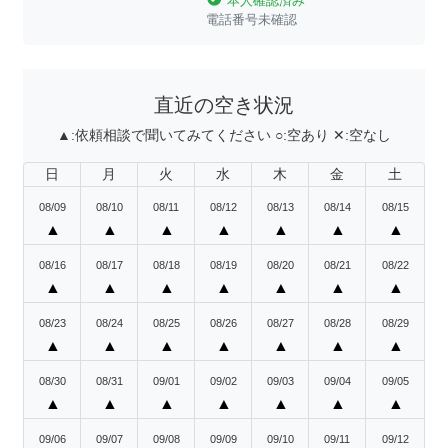
本人確認済み
電話番号未確認
直近の空き状況
▲:
依頼相談で聞いてみてください
○:
空あり
✕:
空なし
日
月
火
水
木
金
土
08/09
08/10
08/11
08/12
08/13
08/14
08/15
▲
▲
▲
▲
▲
▲
▲
08/16
08/17
08/18
08/19
08/20
08/21
08/22
▲
▲
▲
▲
▲
▲
▲
08/23
08/24
08/25
08/26
08/27
08/28
08/29
▲
▲
▲
▲
▲
▲
▲
08/30
08/31
09/01
09/02
09/03
09/04
09/05
▲
▲
▲
▲
▲
▲
▲
09/06
09/07
09/08
09/09
09/10
09/11
09/12