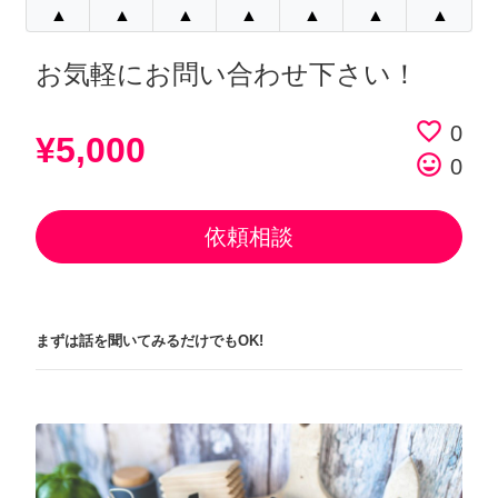
▲
▲
▲
▲
▲
▲
▲
お気軽にお問い合わせ下さい！
favorite_border
0
¥5,000
tag_faces
0
依頼相談
まずは話を聞いてみるだけでもOK!