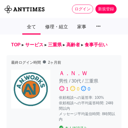
ログイン
新規登録
more_horiz
全て
修理・組立
家事
TOP
▸
サービス
▸
三重県
▸
高齢者
▸
食事手伝い
fiber_manual_record
最終ログイン時間
2ヶ月前
Ａ．Ｎ．Ｗ
男性
/
30代
/
三重県
sentiment_satisfied
sentiment_neutral
sentiment_dissatisfied
1
0
0
依頼相談への返答率: 100%
依頼相談への平均返答時間: 24時
間以内
メッセージ平均返信時間: 8時間以
内
check_circle