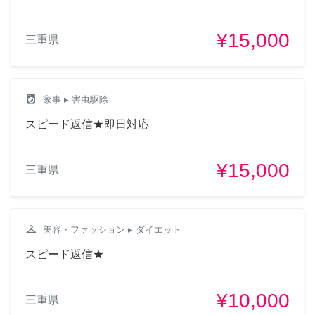
¥15,000
三重県
local_laundry_service
家事
▸ 害虫駆除
スピード返信★即日対応
¥15,000
三重県
checkroom
美容・ファッション
▸ ダイエット
スピード返信★
¥10,000
三重県