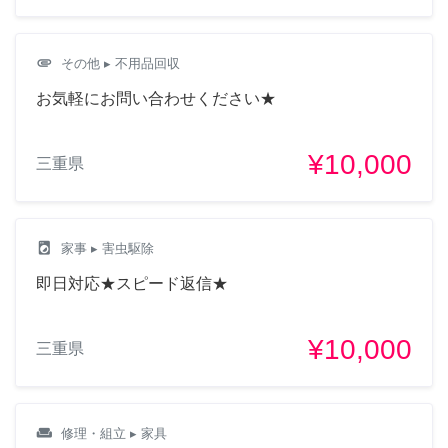
attachment
その他
▸ 不用品回収
お気軽にお問い合わせください★
¥10,000
三重県
local_laundry_service
家事
▸ 害虫駆除
即日対応★スピード返信★
¥10,000
三重県
weekend
修理・組立
▸ 家具