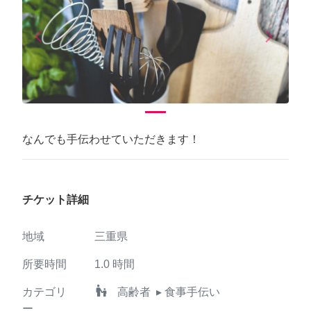
arrow_back_ios
arrow_forward_ios
Previous
Next
なんでも手伝わせていただきます！
チケット詳細
地域
三重県
所要時間
1.0
時間
escalator_warning
カテゴリ
高齢者
▸ 食事手伝い
ー