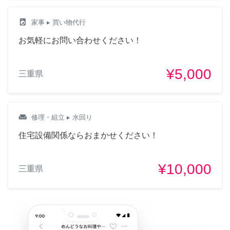
local_laundry_service
家事
▸ 買い物代行
お気軽にお問い合わせください！
¥5,000
三重県
weekend
修理・組立
▸ 水回り
住宅設備関係ならおまかせください！
¥10,000
三重県