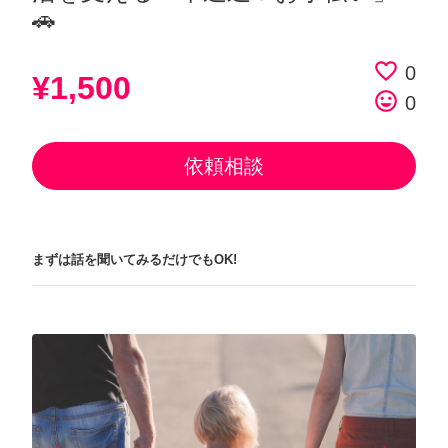
🚗
favorite_border
0
¥1,500
tag_faces
0
依頼相談
まずは話を聞いてみるだけでもOK!