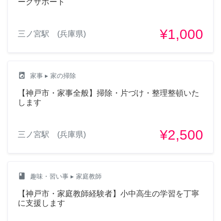
ークサポート
¥1,000
三ノ宮駅 (兵庫県)
local_laundry_service
家事
▸ 家の掃除
【神戸市・家事全般】掃除・片づけ・整理整頓いた
します
¥2,500
三ノ宮駅 (兵庫県)
class
趣味・習い事
▸ 家庭教師
【神戸市・家庭教師経験者】小中高生の学習を丁寧
に支援します