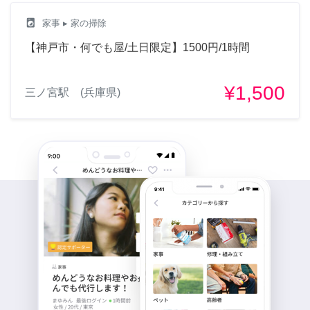
local_laundry_service
家事
▸ 家の掃除
【神戸市・何でも屋/土日限定】1500円/1時間
¥1,500
三ノ宮駅 (兵庫県)