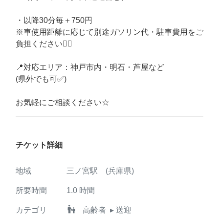
・以降30分毎＋750円
※車使用距離に応じて別途ガソリン代・駐車費用をご
負担ください🙇‍♂️
📍対応エリア：神戸市内・明石・芦屋など
(県外でも可✅)
お気軽にご相談ください☆
チケット詳細
地域
三ノ宮駅 (兵庫県)
所要時間
1.0
時間
escalator_warning
カテゴリ
高齢者
▸ 送迎