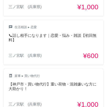
¥1,000
三ノ宮駅 (兵庫県)
chat
生活相談
▸ 恋愛
📞話し相手になります｜恋愛・悩み・雑談【初回無
料】
¥600
三ノ宮駅 (兵庫県)
local_laundry_service
家事
▸ 買い物代行
【神戸市・買い物代行】重い荷物・混雑嫌いな方に
大助かり！
¥1,000
三ノ宮駅 (兵庫県)