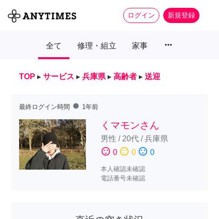
ログイン
新規登録
more_horiz
全て
修理・組立
家事
TOP
▸
サービス
▸
兵庫県
▸
高齢者
▸
送迎
fiber_manual_record
最終ログイン時間
1年前
くマモンさん
男性
/
20代
/
兵庫県
sentiment_satisfied
sentiment_neutral
sentiment_dissatisfied
0
0
0
本人確認未確認
電話番号未確認