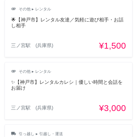
attachment
その他
▸ レンタル
🌟【神戸市】レンタル友達／気軽に遊び相手・お話
し相手
¥1,500
三ノ宮駅 (兵庫県)
attachment
その他
▸ レンタル
✨【神戸市】レンタルカレシ｜優しい時間と会話を
お届け
¥3,000
三ノ宮駅 (兵庫県)
local_shipping
引っ越し
▸ 引越し・運送