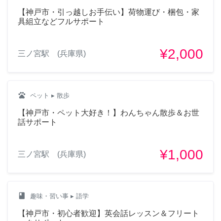
【神戸市・引っ越しお手伝い】荷物運び・梱包・家
具組立などフルサポート
¥2,000
三ノ宮駅 (兵庫県)
pets
ペット
▸ 散歩
【神戸市・ペット大好き！】わんちゃん散歩＆お世
話サポート
¥1,000
三ノ宮駅 (兵庫県)
class
趣味・習い事
▸ 語学
【神戸市・初心者歓迎】英会話レッスン＆フリート