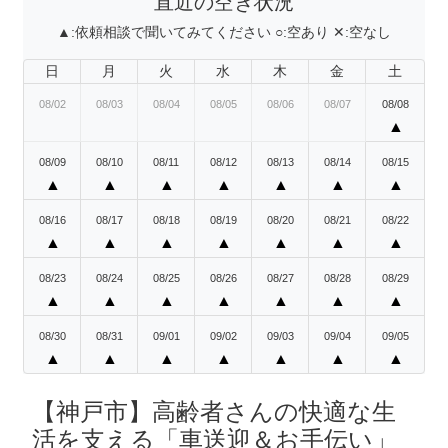
直近の空き状況
▲:
依頼相談で聞いてみてください
○:
空あり
✕:
空なし
日
月
火
水
木
金
土
08/02
08/03
08/04
08/05
08/06
08/07
08/08
▲
08/09
08/10
08/11
08/12
08/13
08/14
08/15
▲
▲
▲
▲
▲
▲
▲
08/16
08/17
08/18
08/19
08/20
08/21
08/22
▲
▲
▲
▲
▲
▲
▲
08/23
08/24
08/25
08/26
08/27
08/28
08/29
▲
▲
▲
▲
▲
▲
▲
08/30
08/31
09/01
09/02
09/03
09/04
09/05
▲
▲
▲
▲
▲
▲
▲
【神戸市】高齢者さんの快適な生
活を支える「車送迎＆お手伝い」