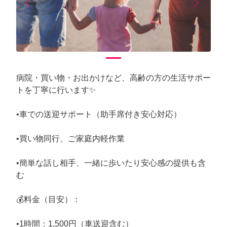
arrow_back_ios
arrow_forward_ios
Previous
Next
病院・買い物・お出かけなど、高齢の方の生活サポー
トを丁寧に行います✨
•車での送迎サポート（助手席付き安心対応）
•買い物同行、ご家庭内軽作業
•簡単な話し相手、一緒に歩いたり安心感の提供も含
む
💰料金（目安）：
•1時間：1,500円（車送迎含む）