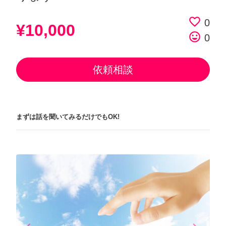
favorite_border
0
¥10,000
tag_faces
0
依頼相談
まずは話を聞いてみるだけでもOK!