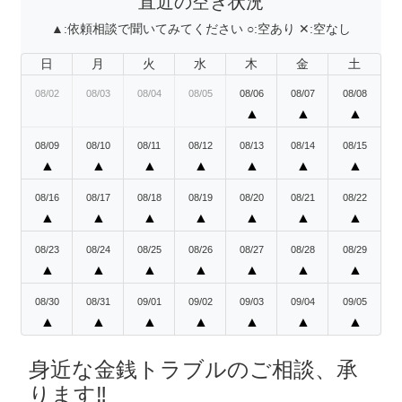
直近の空き状況
▲:
依頼相談で聞いてみてください
○:
空あり
✕:
空なし
日
月
火
水
木
金
土
08/02
08/03
08/04
08/05
08/06
08/07
08/08
▲
▲
▲
08/09
08/10
08/11
08/12
08/13
08/14
08/15
▲
▲
▲
▲
▲
▲
▲
08/16
08/17
08/18
08/19
08/20
08/21
08/22
▲
▲
▲
▲
▲
▲
▲
08/23
08/24
08/25
08/26
08/27
08/28
08/29
▲
▲
▲
▲
▲
▲
▲
08/30
08/31
09/01
09/02
09/03
09/04
09/05
▲
▲
▲
▲
▲
▲
▲
身近な金銭トラブルのご相談、承
ります‼️