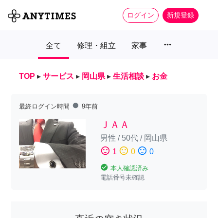
ログイン
新規登録
more_horiz
全て
修理・組立
家事
TOP
▸
サービス
▸
岡山県
▸
生活相談
▸
お金
fiber_manual_record
最終ログイン時間
9年前
ＪＡＡ
男性
/
50代
/
岡山県
sentiment_satisfied
sentiment_neutral
sentiment_dissatisfied
1
0
0
check_circle
本人確認済み
電話番号未確認