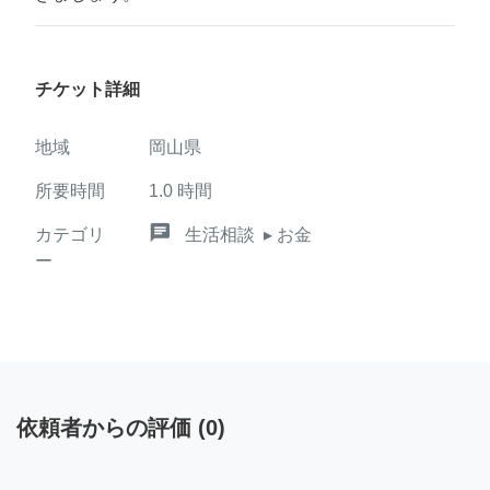
チケット詳細
地域
岡山県
所要時間
1.0
時間
chat
カテゴリ
生活相談
▸ お金
ー
依頼者からの評価
(
0
)