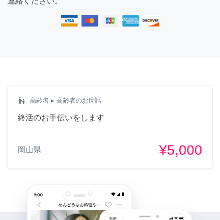
連絡ください。
escalator_warning
高齢者
▸ 高齢者のお世話
終活のお手伝いをします
¥5,000
岡山県