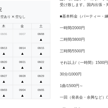
受け致します。国内出張・
況
■基本料金（パーティー・
:
空あり
✕:
空なし
木
金
土
一時間/2000円
08/06
08/07
08/08
▲
二時間/3800円
08/13
08/14
08/15
三時間/5500円
▲
▲
▲
08/20
08/21
08/22
それ以上/（一時間）1500円
▲
▲
▲
30分/1000円
08/27
08/28
08/29
▲
▲
▲
1曲/1500円～
09/03
09/04
09/05
▲
▲
▲
一回（発表会・余興など）/1