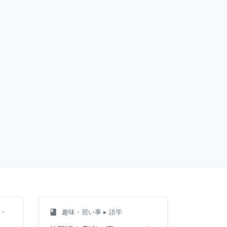
class
ド・
趣味・習い事
▸ 語学