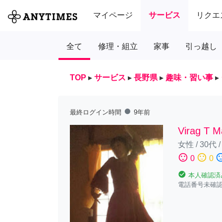
マイページ
サービス
リクエ
全て
修理・組立
家事
引っ越し
TOP
▸
サービス
▸
長野県
▸
趣味・習い事
▸
fiber_manual_record
最終ログイン時間
9年前
Virag T M
女性
/
30代
sentiment_satisfied
sentiment_neutral
sentiment_diss
0
0
check_circle
本人確認済
電話番号未確