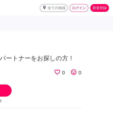
place
全ての地域
ログイン
新規登録
パートナーをお探しの方！
favorite_border
tag_faces
0
0
!