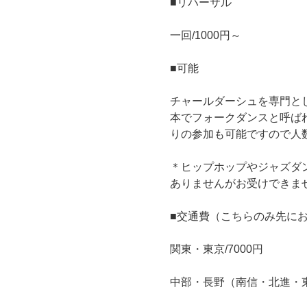
■リハーサル
一回/1000円～
■可能
チャールダーシュを専門と
本でフォークダンスと呼ば
りの参加も可能ですので人
＊ヒップホップやジャズダ
ありませんがお受けできま
■交通費（こちらのみ先に
関東・東京/7000円
中部・長野（南信・北進・東信