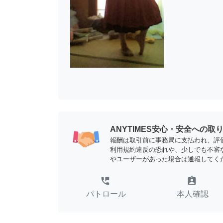
ANYTIMES安心・安全への取
報酬は取引前に事務局に支払われ、評
利用規約違反の恐れや、少しでも不審
やユーザーがあった場合は通報してく
perm_phone_msg
assignment_ind
パトロール
本人確認