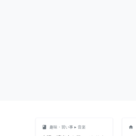
class
home
趣味・習い事
▸ 音楽