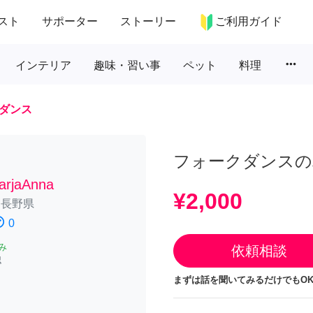
スト
サポーター
ストーリー
ご利用ガイド
more_horiz
インテリア
趣味・習い事
ペット
料理
ダンス
フォークダンスの
arjaAnna
¥2,000
/
長野県
atisfied
0
み
依頼相談
認
まずは話を聞いてみるだけでもOK