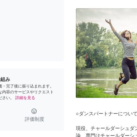
arrow_back_ios
Previous
り組み
価・完了後に振り込まれます。
な内容のサービスやリクエスト
ださい。
詳細を見る
tag_faces
○ダンスパートナーについ
評価制度
現役、チャールダーシュダ
論、専門はチャールダーシ