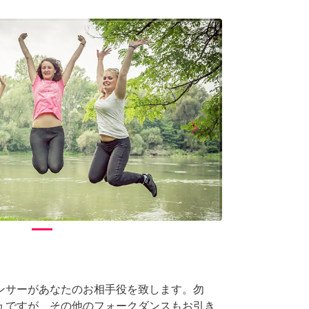
arrow_forward_ios
Next
て
ンサーがあなたのお相手役を致します。勿
ュですが、その他のフォークダンスもお引き