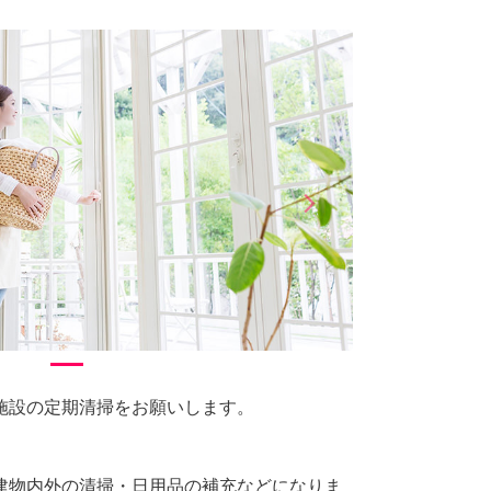
arrow_forward_ios
Next
施設の定期清掃をお願いします。
建物内外の清掃・日用品の補充などになりま