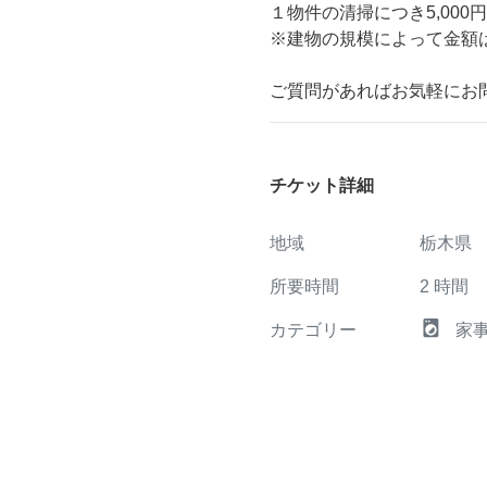
１物件の清掃につき5,000
※建物の規模によって金額
ご質問があればお気軽にお
チケット詳細
地域
栃木県
所要時間
2
時間
local_laundry_service
カテゴリー
家