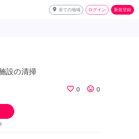
place
全ての地域
ログイン
新規登録
施設の清掃
favorite_border
tag_faces
0
0
!