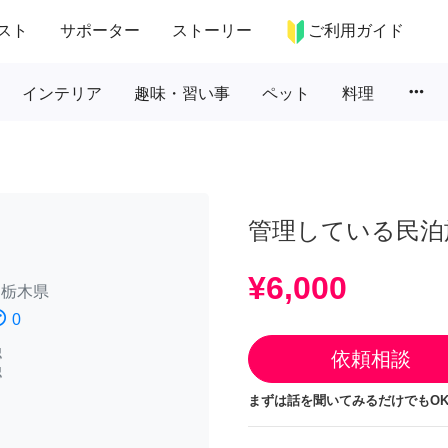
スト
サポーター
ストーリー
ご利用ガイド
more_horiz
インテリア
趣味・習い事
ペット
料理
管理している民泊
¥6,000
/
栃木県
atisfied
0
認
依頼相談
認
まずは話を聞いてみるだけでもOK