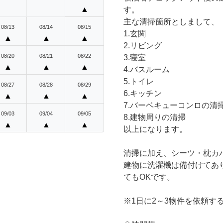
▲
す。
主な清掃箇所としまして、
08/13
08/14
08/15
1.玄関
▲
▲
▲
2.リビング
08/20
08/21
08/22
3.寝室
▲
▲
▲
4.バスルーム
5.トイレ
08/27
08/28
08/29
6.キッチン
▲
▲
▲
7.バーベキューコンロの清
09/03
09/04
09/05
8.建物周りの清掃
▲
▲
▲
以上になります。
清掃に加え、シーツ・枕カ
建物に洗濯機は備付けてあ
てもOKです。
※1日に2～3物件を依頼す