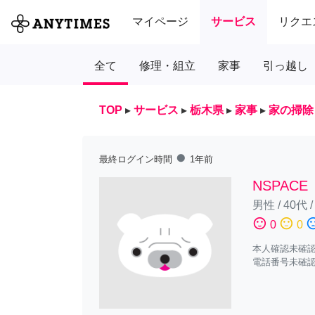
マイページ
サービス
リクエ
全て
修理・組立
家事
引っ越し
TOP
▸
サービス
▸
栃木県
▸
家事
▸
家の掃除
fiber_manual_record
最終ログイン時間
1年前
NSPACE
男性
/
40代
sentiment_satisfied
sentiment_neutral
sentiment_diss
0
0
本人確認未確
電話番号未確