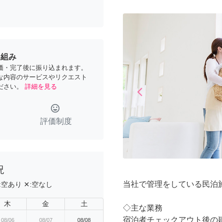
り組み
価・完了後に振り込まれます。
な内容のサービスやリクエスト
ださい。
詳細を見る
arrow_back_ios
Previous
tag_faces
評価制度
況
当社で管理をしている民泊
:
空あり
✕:
空なし
木
金
土
◇主な業務
宿泊者チェックアウト後の
08/06
08/07
08/08