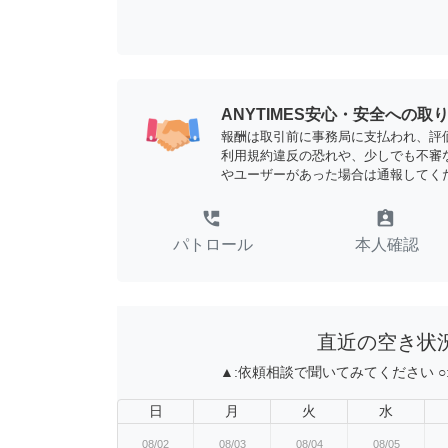
ANYTIMES安心・安全への取
報酬は取引前に事務局に支払われ、評
利用規約違反の恐れや、少しでも不審
やユーザーがあった場合は通報してく
perm_phone_msg
assignment_ind
パトロール
本人確認
直近の空き状
▲:
依頼相談で聞いてみてください
○
日
月
火
水
08/02
08/03
08/04
08/05