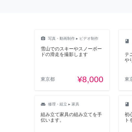
camera_alt
写真・動画制作
▸ ビデオ制作
class
雪山でのスキーやスノーボー
ドの滑走を撮影します
テ
や
¥8,000
東京都
東
weekend
class
修理・組立
▸ 家具
組み立て家具の組み立てを手
初
伝います。
ト