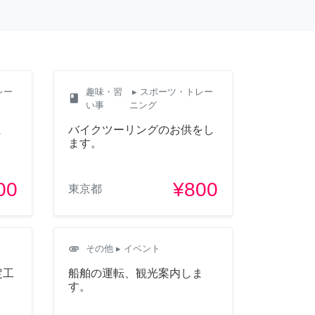
レー
趣味・習
▸ スポーツ・トレー
class
い事
ニング
ま
バイクツーリングのお供をし
ます。
00
¥800
東京都
attachment
その他
▸ イベント
定工
船舶の運転、観光案内しま
す。