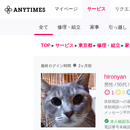
マイページ
サービス
リクエ
全て
修理・組立
家事
引っ越し
TOP
▸
サービス
▸
東京都
▸
修理・組立
▸
家
fiber_manual_record
最終ログイン時間
2ヶ月前
hironyan
男性
/
50代
sentiment_satisfied
sentiment_neutral
sentiment_diss
1
0
依頼相談への返答
依頼相談への平
メッセージ平均
check_circle
本人確認済
電話番号未確