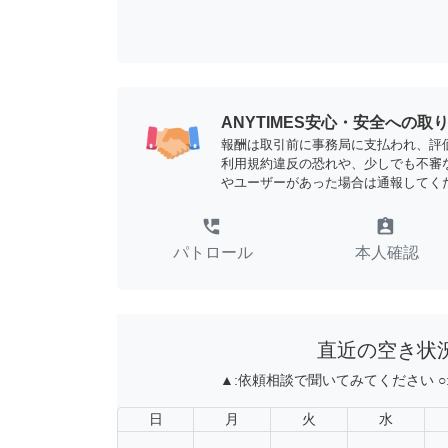
ANYTIMES安心・安全への取
報酬は取引前に事務局に支払われ、評
利用規約違反の恐れや、少しでも不審
やユーザーがあった場合は通報してく
perm_phone_msg
assignment_ind
パトロール
本人確認
直近の空き状
▲:
依頼相談で聞いてみてください
○
日
月
火
水