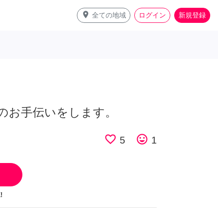
place
全ての地域
ログイン
新規登録
のお手伝いをします。
favorite_border
tag_faces
5
1
!