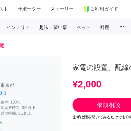
スト
サポーター
ストーリー
ご利用ガイド
more_horiz
インテリア
趣味・習い事
ペット
料理
電
家電の設置、配線
¥2,000
/
東京都
atisfied
0
率: 100%
依頼相談
均返答時間: 3日以上
返信時間: 3日以上
まずは話を聞いてみるだけでもOK
み
認