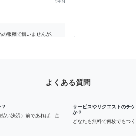
5年前
当の報酬で構いませんが、
箇所や建物の構造や分電盤
ないと増設出来るかどうか
に見に行っただけで、増設
のを承知して頂ければ、依
工事が出来た場合は、必要な
間も含ませて頂きますの
よくある質問
お知らせしますので、必要
どで、事前に購入頂ければ
います。 よろしくお願いし
か？
サービスやリクエストのチケ
か？
前払い決済）前であれば、金
どなたも無料で何枚でもつく
9年前