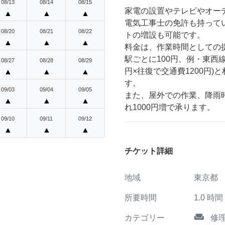
08/13
08/14
08/15
家電の設置やテレビやオー
▲
▲
▲
電気工事士の免許も持って
08/20
08/21
08/22
トの増設も可能です。
▲
▲
▲
料金は、作業時間としての
駅ごとに100円、例・東西
08/27
08/28
08/29
円×往復で交通費1200円
▲
▲
▲
す。
09/03
09/04
09/05
また、屋外での作業、降雨
▲
▲
▲
れ1000円増で承ります。
09/10
09/11
09/12
▲
▲
▲
チケット詳細
地域
東京都
所要時間
1.0
時間
weekend
カテゴリー
修