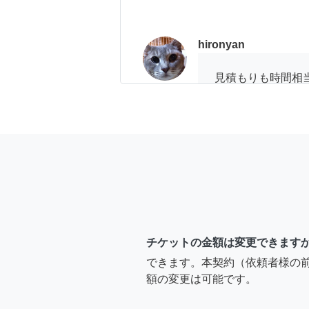
hironyan
見積もりも時間相
コンセントの増設
などを確認して見
分からず、結果的
出来ない事が有る
頼を受けます。 
部品の買い出し時
で、必要な部品も
に応じてネットな
安くできるかと思
チケットの金額は変更できます
ます。
できます。本契約（依頼者様の
額の変更は可能です。