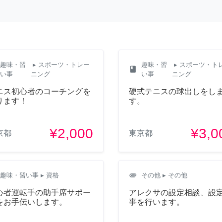
趣味・習
▸ スポーツ・トレー
趣味・習
▸ スポーツ・ト
class
い事
ニング
い事
ニング
ニス初心者のコーチングを
硬式テニスの球出しをし
ります！
す。
¥2,000
¥3,0
京都
東京都
attachment
趣味・習い事
▸ 資格
その他
▸ その他
心者運転手の助手席サポー
アレクサの設定相談、設
をお手伝いします。
事を行います。