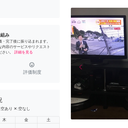
り組み
価・完了後に振り込まれます。
な内容のサービスやリクエスト
ださい。
詳細を見る
tag_faces
arrow_back_ios
Previous
評価制度
況
:
空あり
✕:
空なし
木
金
土