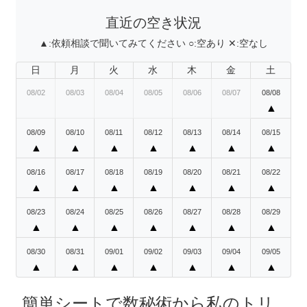
直近の空き状況
▲:
依頼相談で聞いてみてください
○:
空あり
✕:
空なし
日
月
火
水
木
金
土
08/02
08/03
08/04
08/05
08/06
08/07
08/08
▲
08/09
08/10
08/11
08/12
08/13
08/14
08/15
▲
▲
▲
▲
▲
▲
▲
08/16
08/17
08/18
08/19
08/20
08/21
08/22
▲
▲
▲
▲
▲
▲
▲
08/23
08/24
08/25
08/26
08/27
08/28
08/29
▲
▲
▲
▲
▲
▲
▲
08/30
08/31
09/01
09/02
09/03
09/04
09/05
▲
▲
▲
▲
▲
▲
▲
簡単シートで数秘術から私のトリ