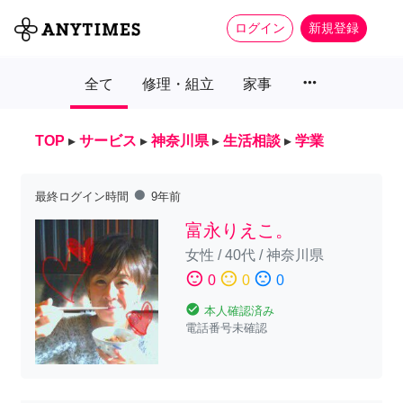
ログイン
新規登録
more_horiz
全て
修理・組立
家事
TOP
▸
サービス
▸
神奈川県
▸
生活相談
▸
学業
fiber_manual_record
最終ログイン時間
9年前
富永りえこ。
女性
/
40代
/
神奈川県
sentiment_satisfied
sentiment_neutral
sentiment_dissatisfied
0
0
0
check_circle
本人確認済み
電話番号未確認