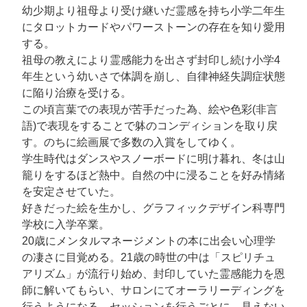
幼少期より祖母より受け継いだ霊感を持ち小学二年生
にタロットカードやパワーストーンの存在を知り愛用
する。
祖母の教えにより霊感能力を出さず封印し続け小学4
年生という幼いさで体調を崩し、自律神経失調症状態
に陥り治療を受ける。
この頃言葉での表現が苦手だった為、絵や色彩(非言
語)で表現をすることで躰のコンディションを取り戻
す。のちに絵画展で多数の入賞をしてゆく。
学生時代はダンスやスノーボードに明け暮れ、冬は山
籠りをするほど熱中。自然の中に浸ることを好み情緒
を安定させていた。
好きだった絵を生かし、グラフィックデザイン科専門
学校に入学卒業。
20歳にメンタルマネージメントの本に出会い心理学
の凄さに目覚める。21歳の時世の中は「スピリチュ
アリズム」が流行り始め、封印していた霊感能力を恩
師に解いてもらい、サロンにてオーラリーディングを
行うようになる。セッションを行うごとに、見えない