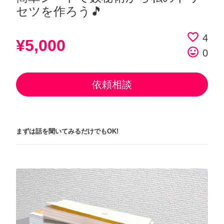
セツを作ろう🎵
favorite_border
4
¥5,000
tag_faces
0
依頼相談
まずは話を聞いてみるだけでもOK!