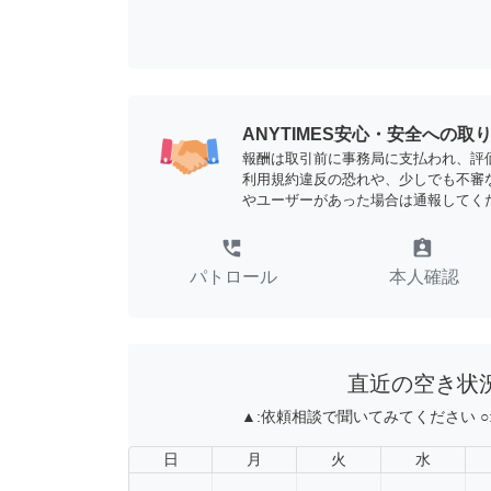
ANYTIMES安心・安全への取
報酬は取引前に事務局に支払われ、評
利用規約違反の恐れや、少しでも不審
やユーザーがあった場合は通報してく
perm_phone_msg
assignment_ind
パトロール
本人確認
直近の空き状
▲:
依頼相談で聞いてみてください
○
日
月
火
水