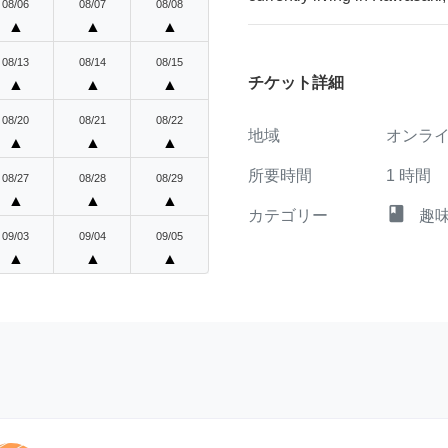
08/06
08/07
08/08
▲
▲
▲
08/13
08/14
08/15
チケット詳細
▲
▲
▲
08/20
08/21
08/22
地域
オンラ
▲
▲
▲
所要時間
1
時間
08/27
08/28
08/29
▲
▲
▲
class
カテゴリー
趣
09/03
09/04
09/05
▲
▲
▲