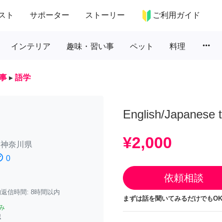
スト
サポーター
ストーリー
ご利用ガイド
more_horiz
インテリア
趣味・習い事
ペット
料理
事
▸
語学
English/Japanese t
¥2,000
/
神奈川県
atisfied
0
依頼相談
返信時間: 8時間以内
まずは話を聞いてみるだけでもOK
み
認