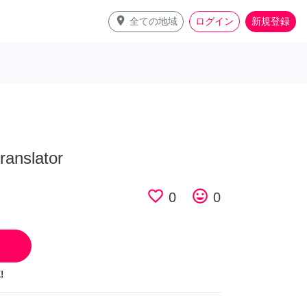
place
全ての地域
ログイン
新規登録
ranslator
favorite_border
tag_faces
0
0
!