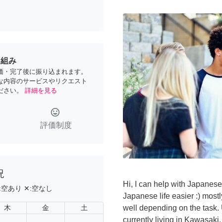
り組み
価・完了後に振り込まれます。
な内容のサービスやリクエスト
arrow_back_ios
ださい。
詳細を見る
Previous
tag_faces
評価制度
況
Hi, I can help with Japanese
:
空あり
✕:
空なし
Japanese life easier :) mostl
木
金
土
well depending on the task.
currently living in Kawasak