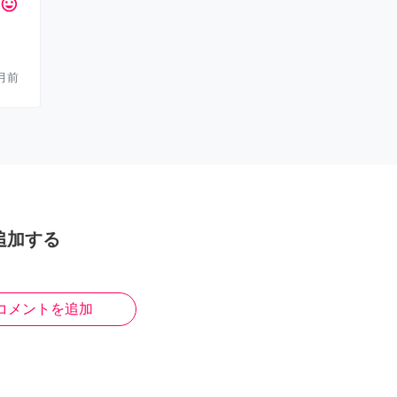
tag_faces
月前
追加する
コメントを追加