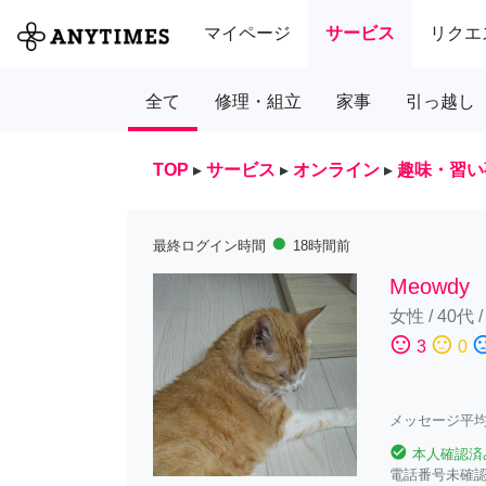
マイページ
サービス
リクエ
全て
修理・組立
家事
引っ越し
TOP
▸
サービス
▸
オンライン
▸
趣味・習い
fiber_manual_record
最終ログイン時間
18時間前
Meowdy
女性
/
40代
sentiment_satisfied
sentiment_neutral
sentiment_diss
3
0
メッセージ平均
check_circle
本人確認済
電話番号未確