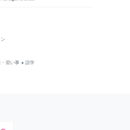
イン
味・習い事
▸ 語学