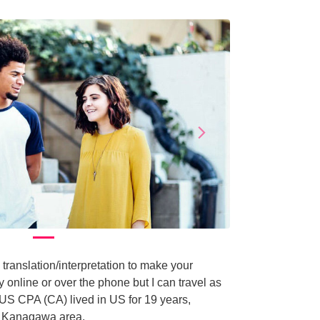
arrow_forward_ios
Next
 translation/interpretation to make your
y online or over the phone but I can travel as
 US CPA (CA) lived in US for 19 years,
i, Kanagawa area.