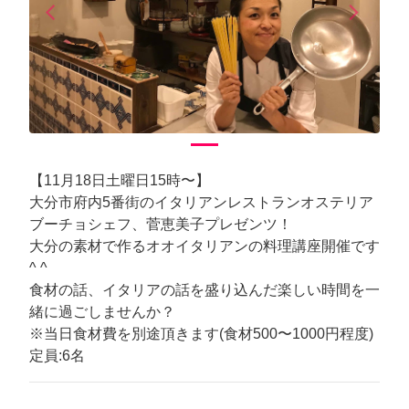
arrow_back_ios
arrow_forward_ios
Previous
Next
【11月18日土曜日15時〜】
大分市府内5番街のイタリアンレストランオステリア
ブーチョシェフ、菅恵美子プレゼンツ！
大分の素材で作るオオイタリアンの料理講座開催です
^ ^
食材の話、イタリアの話を盛り込んだ楽しい時間を一
緒に過ごしませんか？
※当日食材費を別途頂きます(食材500〜1000円程度)
定員:6名