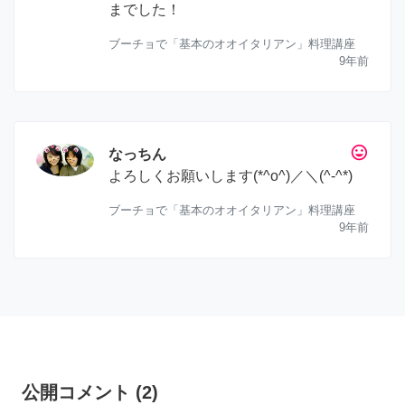
までした！
ブーチョで「基本のオオイタリアン」料理講座
9年前
tag_faces
なっちん
よろしくお願いします(*^o^)／＼(^-^*)
ブーチョで「基本のオオイタリアン」料理講座
9年前
公開コメント
(
2
)