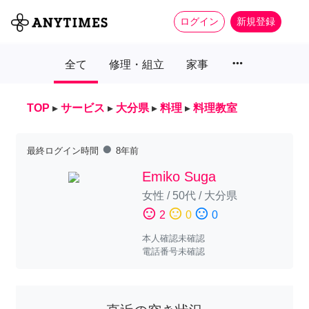
ログイン
新規登録
more_horiz
全て
修理・組立
家事
TOP
▸
サービス
▸
大分県
▸
料理
▸
料理教室
fiber_manual_record
最終ログイン時間
8年前
Emiko Suga
女性
/
50代
/
大分県
sentiment_satisfied
sentiment_neutral
sentiment_dissatisfied
2
0
0
本人確認未確認
電話番号未確認