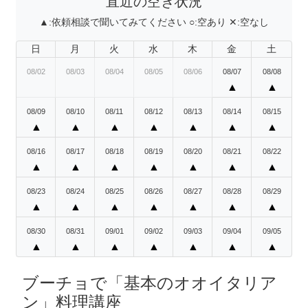
直近の空き状況
▲:
依頼相談で聞いてみてください
○:
空あり
✕:
空なし
日
月
火
水
木
金
土
08/02
08/03
08/04
08/05
08/06
08/07
08/08
▲
▲
08/09
08/10
08/11
08/12
08/13
08/14
08/15
▲
▲
▲
▲
▲
▲
▲
08/16
08/17
08/18
08/19
08/20
08/21
08/22
▲
▲
▲
▲
▲
▲
▲
08/23
08/24
08/25
08/26
08/27
08/28
08/29
▲
▲
▲
▲
▲
▲
▲
08/30
08/31
09/01
09/02
09/03
09/04
09/05
▲
▲
▲
▲
▲
▲
▲
ブーチョで「基本のオオイタリア
ン」料理講座