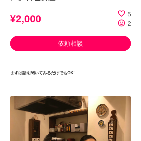
favorite_border
5
¥2,000
tag_faces
2
依頼相談
まずは話を聞いてみるだけでもOK!