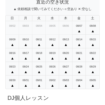
直近の空き状況
▲:
依頼相談で聞いてみてください
○:
空あり
✕:
空なし
日
月
火
水
木
金
土
08/02
08/03
08/04
08/05
08/06
08/07
08/08
▲
▲
08/09
08/10
08/11
08/12
08/13
08/14
08/15
▲
▲
▲
▲
▲
▲
▲
08/16
08/17
08/18
08/19
08/20
08/21
08/22
▲
▲
▲
▲
▲
▲
▲
08/23
08/24
08/25
08/26
08/27
08/28
08/29
▲
▲
▲
▲
▲
▲
▲
08/30
08/31
09/01
09/02
09/03
09/04
09/05
▲
▲
▲
▲
▲
▲
▲
DJ個人レッスン