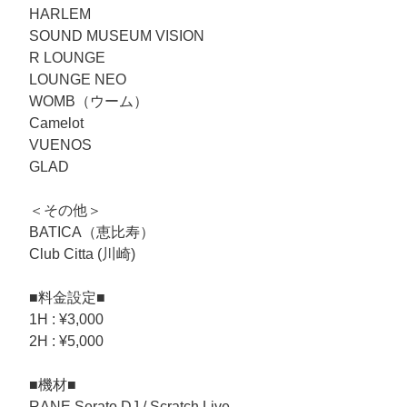
HARLEM
SOUND MUSEUM VISION
R LOUNGE
LOUNGE NEO
WOMB（ウーム）
Camelot
VUENOS
GLAD
＜その他＞
BATICA（恵比寿）
Club Citta (川崎)
■料金設定■
1H : ¥3,000
2H : ¥5,000
■機材■
RANE Serato DJ / Scratch Live