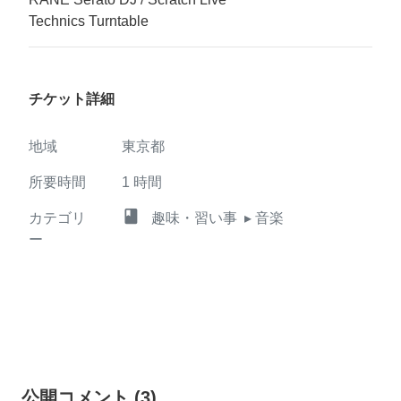
Technics Turntable
チケット詳細
地域
東京都
所要時間
1
時間
class
カテゴリ
趣味・習い事
▸ 音楽
ー
公開コメント
(
3
)