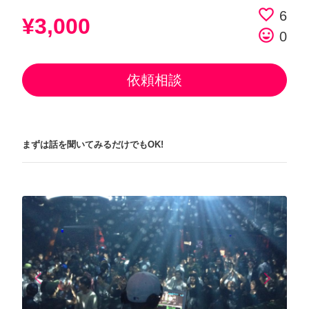
favorite_border
6
¥3,000
tag_faces
0
依頼相談
まずは話を聞いてみるだけでもOK!
arrow_back_ios
arrow_forward_ios
Previous
Next