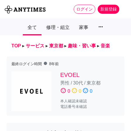
ログイン
新規登録
more_horiz
全て
修理・組立
家事
TOP
▸
サービス
▸
東京都
▸
趣味・習い事
▸
音楽
fiber_manual_record
最終ログイン時間
8年前
EVOEL
男性
/
30代
/
東京都
sentiment_satisfied
sentiment_neutral
sentiment_dissatisfied
0
0
0
本人確認未確認
電話番号未確認