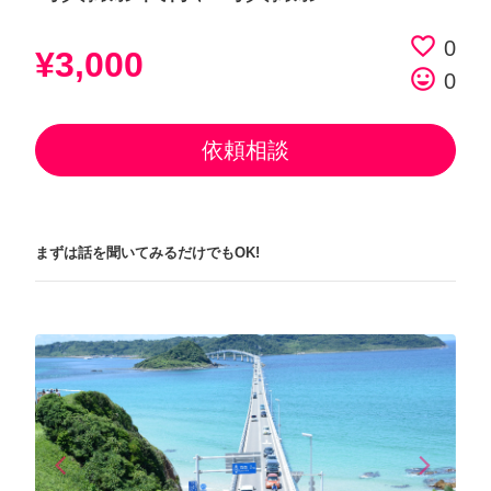
favorite_border
0
¥3,000
tag_faces
0
依頼相談
まずは話を聞いてみるだけでもOK!
arrow_back_ios
arrow_forward_ios
Previous
Next