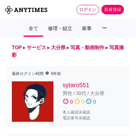
ログイン
新規登録
more_horiz
全て
修理・組立
家事
TOP
▸
サービス
▸
大分県
▸
写真・動画制作
▸
写真撮
影
fiber_manual_record
最終ログイン時間
9年前
sytaro551
男性
/
30代
/
大分県
sentiment_satisfied
sentiment_neutral
sentiment_dissatisfied
0
0
0
本人確認未確認
電話番号未確認