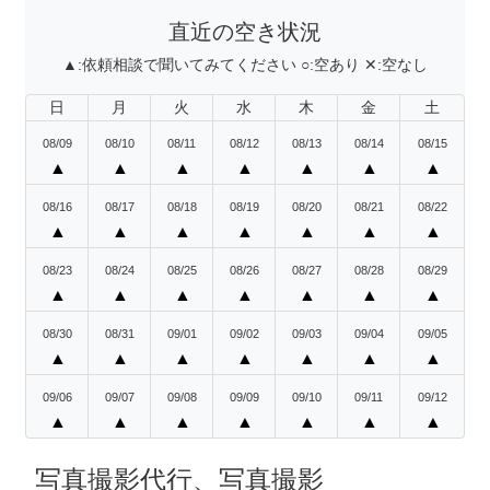
直近の空き状況
▲:
依頼相談で聞いてみてください
○:
空あり
✕:
空なし
日
月
火
水
木
金
土
08/09
08/10
08/11
08/12
08/13
08/14
08/15
▲
▲
▲
▲
▲
▲
▲
08/16
08/17
08/18
08/19
08/20
08/21
08/22
▲
▲
▲
▲
▲
▲
▲
08/23
08/24
08/25
08/26
08/27
08/28
08/29
▲
▲
▲
▲
▲
▲
▲
08/30
08/31
09/01
09/02
09/03
09/04
09/05
▲
▲
▲
▲
▲
▲
▲
09/06
09/07
09/08
09/09
09/10
09/11
09/12
▲
▲
▲
▲
▲
▲
▲
写真撮影代行、写真撮影