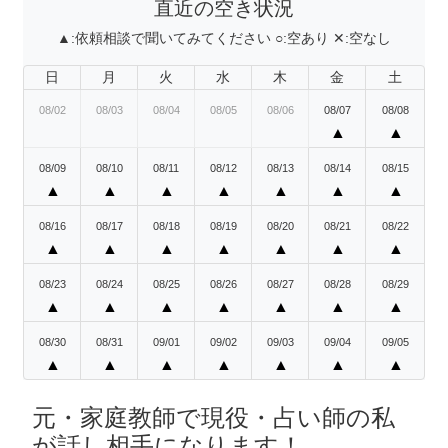
直近の空き状況
▲:
依頼相談で聞いてみてください
○:
空あり
✕:
空なし
日
月
火
水
木
金
土
08/02
08/03
08/04
08/05
08/06
08/07
08/08
▲
▲
08/09
08/10
08/11
08/12
08/13
08/14
08/15
▲
▲
▲
▲
▲
▲
▲
08/16
08/17
08/18
08/19
08/20
08/21
08/22
▲
▲
▲
▲
▲
▲
▲
08/23
08/24
08/25
08/26
08/27
08/28
08/29
▲
▲
▲
▲
▲
▲
▲
08/30
08/31
09/01
09/02
09/03
09/04
09/05
▲
▲
▲
▲
▲
▲
▲
元・家庭教師で現役・占い師の私
が話し相手になります！