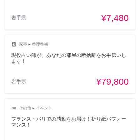
¥7,480
岩手県
local_laundry_service
家事
▸ 整理整頓
現役占い師が、あなたの部屋の断捨離をお手伝いし
ます！
¥79,800
岩手県
attachment
その他
▸ イベント
フランス・パリでの感動をお届け！折り紙パフォー
マンス！