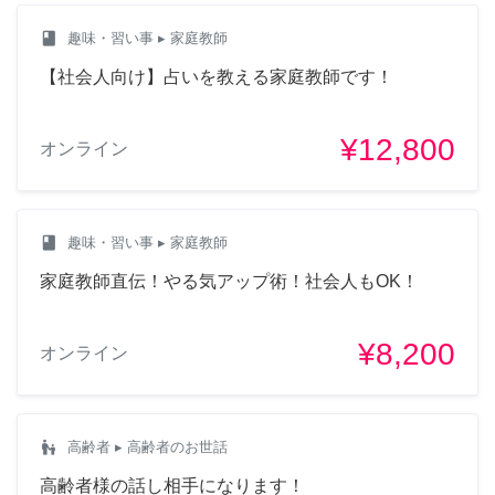
class
趣味・習い事
▸ 家庭教師
【社会人向け】占いを教える家庭教師です！
¥12,800
オンライン
class
趣味・習い事
▸ 家庭教師
家庭教師直伝！やる気アップ術！社会人もOK！
¥8,200
オンライン
escalator_warning
高齢者
▸ 高齢者のお世話
高齢者様の話し相手になります！