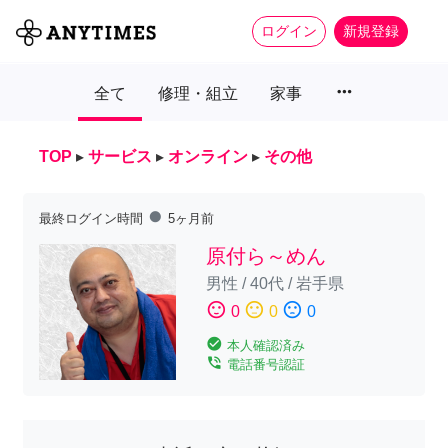
ログイン
新規登録
more_horiz
全て
修理・組立
家事
TOP
▸
サービス
▸
オンライン
▸
その他
fiber_manual_record
最終ログイン時間
5ヶ月前
原付ら～めん
男性
/
40代
/
岩手県
sentiment_satisfied
sentiment_neutral
sentiment_dissatisfied
0
0
0
check_circle
本人確認済み
phone_in_talk
電話番号認証