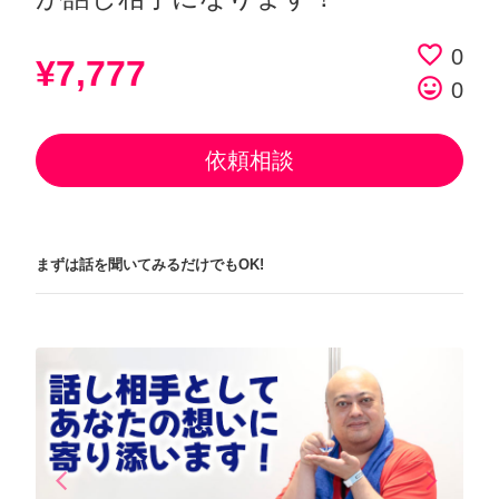
favorite_border
0
¥7,777
tag_faces
0
依頼相談
まずは話を聞いてみるだけでもOK!
arrow_back_ios
arrow_forward_ios
Previous
Next