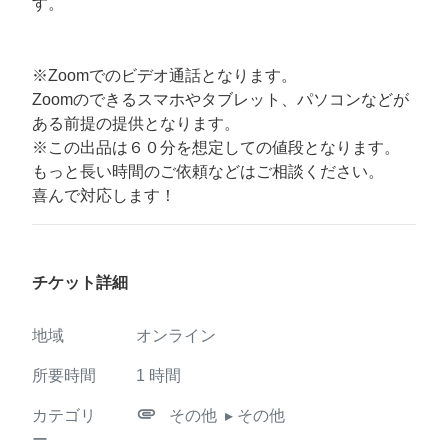
す。
※Zoomでのビデオ通話となります。
Zoomのできるスマホやタブレット、パソコンなどが
ある前提の提供となります。
※この出品は６０分を想定しての値段となります。
もっと長い時間のご依頼などはご相談ください。
喜んで対応します！
チケット詳細
地域
オンライン
所要時間
1
時間
attachment
カテゴリ
その他
▸ その他
ー