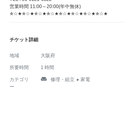
営業時間 11:00～20:00(年中無休)
✯☆★✯☆★✯☆★✯☆★✯☆★✯☆★✯☆★✯☆★
チケット詳細
地域
大阪府
所要時間
1
時間
weekend
カテゴリ
修理・組立
▸ 家電
ー