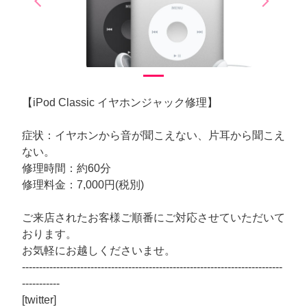
arrow_back_ios
arrow_forward_ios
Previous
Next
【iPod Classic イヤホンジャック修理】
症状：イヤホンから音が聞こえない、片耳から聞こえ
ない。
修理時間：約60分
修理料金：7,000円(税別)
ご来店されたお客様ご順番にご対応させていただいて
おります。
お気軽にお越しくださいませ。
----------------------------------------------------------------------------
-----------
[twitter]