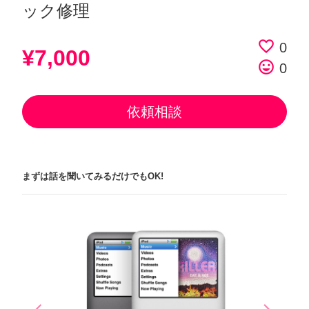
ック修理
favorite_border
0
¥7,000
tag_faces
0
依頼相談
まずは話を聞いてみるだけでもOK!