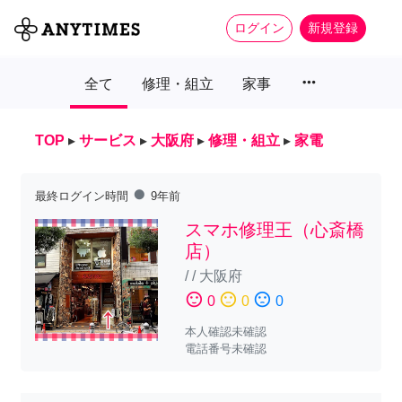
ログイン
新規登録
more_horiz
全て
修理・組立
家事
TOP
▸
サービス
▸
大阪府
▸
修理・組立
▸
家電
fiber_manual_record
最終ログイン時間
9年前
スマホ修理王（心斎橋
店）
/
/
大阪府
sentiment_satisfied
sentiment_neutral
sentiment_dissatisfied
0
0
0
本人確認未確認
電話番号未確認