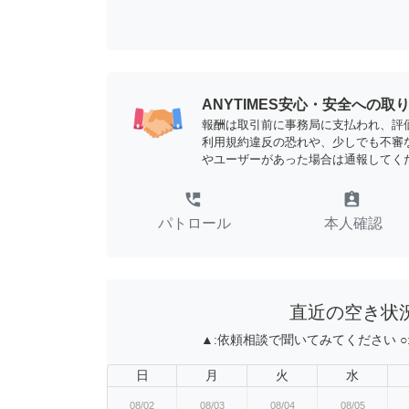
ANYTIMES安心・安全への取
報酬は取引前に事務局に支払われ、評
利用規約違反の恐れや、少しでも不審
やユーザーがあった場合は通報してく
perm_phone_msg
assignment_ind
パトロール
本人確認
直近の空き状
▲:
依頼相談で聞いてみてください
○
日
月
火
水
08/02
08/03
08/04
08/05