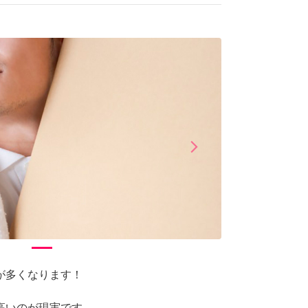
arrow_forward_ios
Next
が多くなります！
いのが現実です...