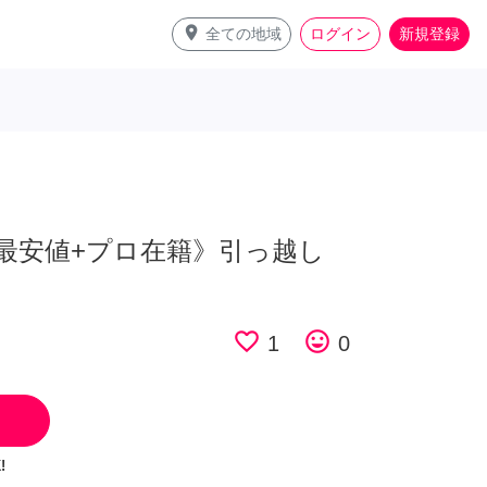
place
全ての地域
ログイン
新規登録
最安値+プロ在籍》引っ越し
favorite_border
tag_faces
1
0
!