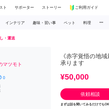
スト
サポーター
ストーリー
ご利用ガイド
more_horiz
インテリア
趣味・習い事
ペット
料理
し・運送
《赤字覚悟の地域
承ります
のマツモト
¥50,000
atisfied
0
認
認
依頼相談
まずは話を聞いてみるだけでもOK