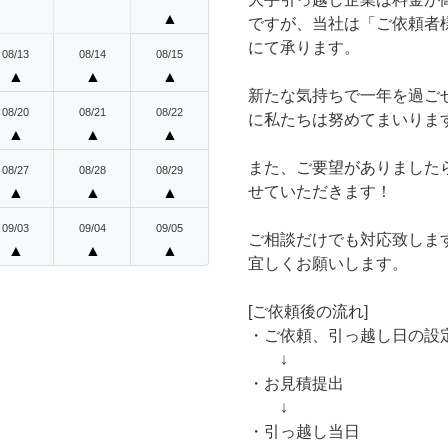
▲
ですが、当社は「ご依頼者
にて承ります。
08/13
08/14
08/15
▲
▲
▲
新たな気持ちで一年を過ご
08/20
08/21
08/22
に私たちは努めてまいりま
▲
▲
▲
また、ご要望がありました
08/27
08/28
08/29
せていただきます！
▲
▲
▲
09/03
09/04
09/05
ご相談だけでも対応致しま
▲
▲
▲
宜しくお願いします。
[ご依頼後の流れ]
・ご依頼、引っ越し日の設
↓
・お見積提出
↓
・引っ越し当日