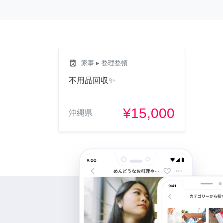
local_laundry_service
家事
▸ 整理整頓
不用品回収✨
¥15,000
沖縄県