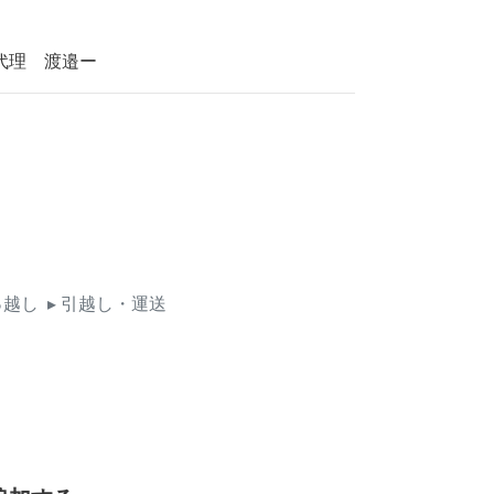
代理 渡邉ー
っ越し
▸ 引越し・運送