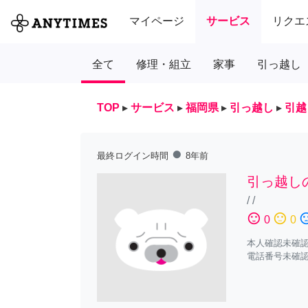
マイページ
サービス
リクエ
全て
修理・組立
家事
引っ越し
TOP
▸
サービス
▸
福岡県
▸
引っ越し
▸
引越
fiber_manual_record
最終ログイン時間
8年前
引っ越し
/
/
sentiment_satisfied
sentiment_neutral
sentiment_diss
0
0
本人確認未確
電話番号未確