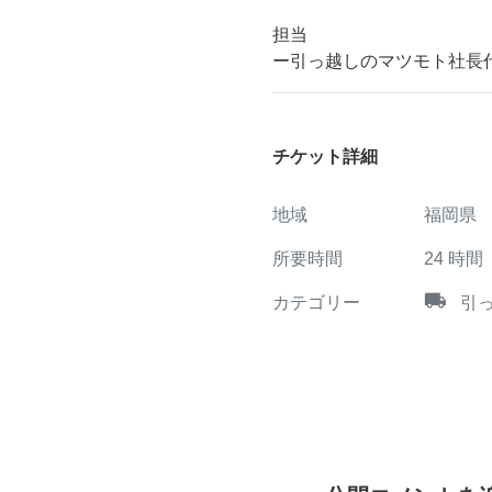
担当
ー引っ越しのマツモト社長
チケット詳細
地域
福岡県
所要時間
24
時間
local_shipping
カテゴリー
引