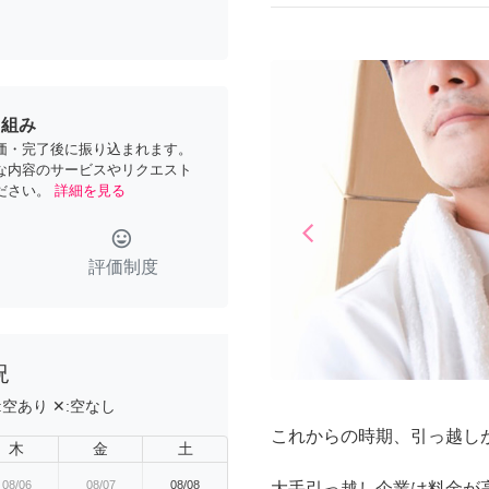
り組み
価・完了後に振り込まれます。
な内容のサービスやリクエスト
ださい。
詳細を見る
arrow_back_ios
tag_faces
Previous
評価制度
況
:
空あり
✕:
空なし
これからの時期、引っ越し
木
金
土
08/06
08/07
08/08
大手引っ越し企業は料金が高