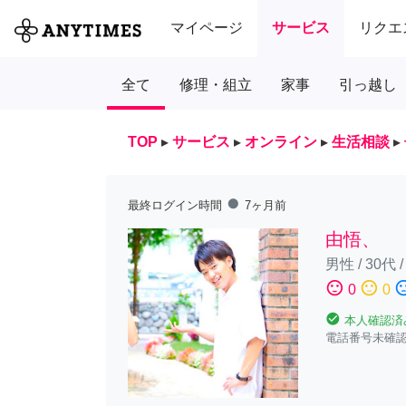
マイページ
サービス
リクエ
全て
修理・組立
家事
引っ越し
TOP
▸
サービス
▸
オンライン
▸
生活相談
▸
fiber_manual_record
最終ログイン時間
7ヶ月前
由悟、
男性
/
30代
sentiment_satisfied
sentiment_neutral
sentiment_diss
0
0
check_circle
本人確認済
電話番号未確