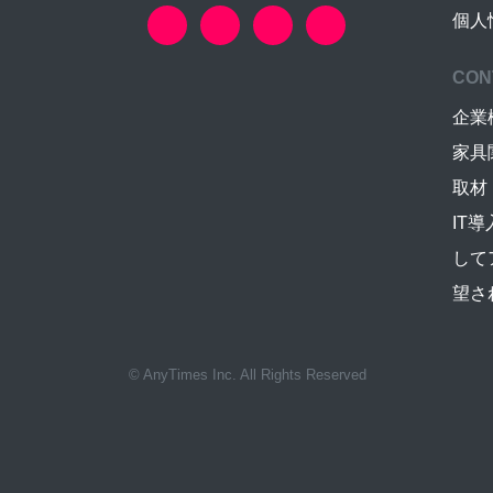
個人
CON
企業
家具
取材
IT
して
望さ
© AnyTimes Inc. All Rights Reserved