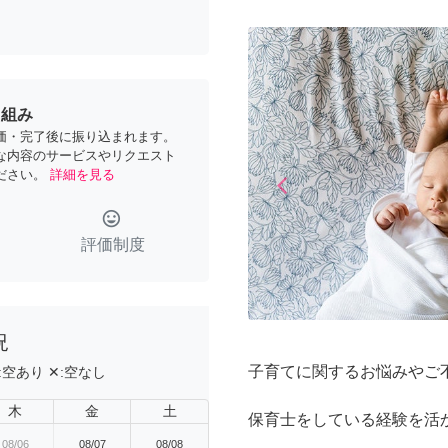
り組み
価・完了後に振り込まれます。
な内容のサービスやリクエスト
ださい。
詳細を見る
arrow_back_ios
Previous
tag_faces
評価制度
況
子育てに関するお悩みやご
:
空あり
✕:
空なし
木
金
土
保育士をしている経験を活
08/06
08/07
08/08