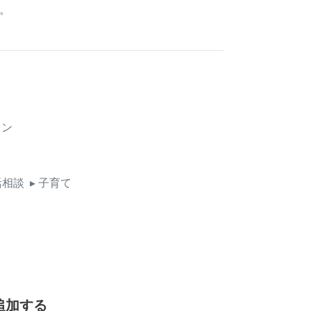
✨
イン
活相談
▸ 子育て
追加する