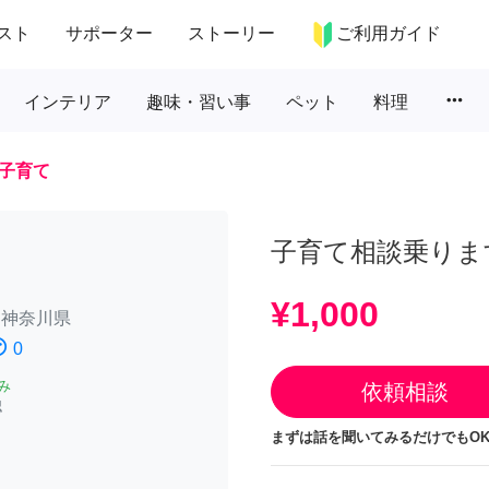
スト
サポーター
ストーリー
ご利用ガイド
more_horiz
インテリア
趣味・習い事
ペット
料理
子育て
子育て相談乗りま
¥1,000
/
神奈川県
atisfied
0
み
依頼相談
認
まずは話を聞いてみるだけでもOK