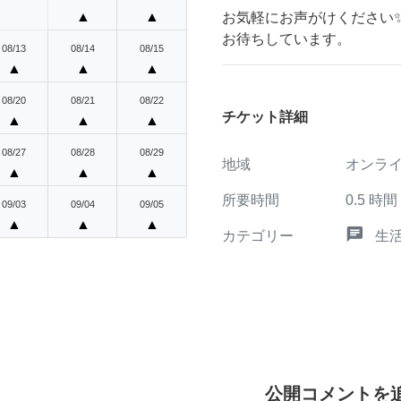
▲
▲
お気軽にお声がけください
お待ちしています。
08/13
08/14
08/15
▲
▲
▲
08/20
08/21
08/22
チケット詳細
▲
▲
▲
08/27
08/28
08/29
地域
オンラ
▲
▲
▲
所要時間
0.5
時間
09/03
09/04
09/05
▲
▲
▲
chat
カテゴリー
生
公開コメントを