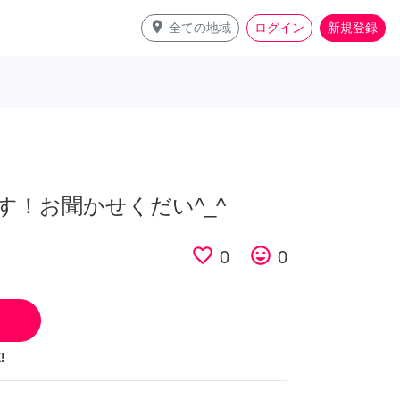
place
全ての地域
ログイン
新規登録
す！お聞かせくだい^_^
favorite_border
tag_faces
0
0
!