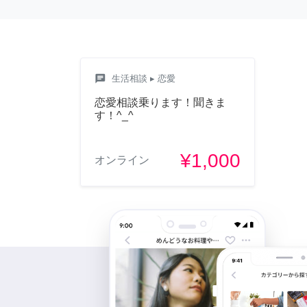
chat
生活相談
▸ 恋愛
恋愛相談乗ります！聞きま
す！^_^
¥1,000
オンライン