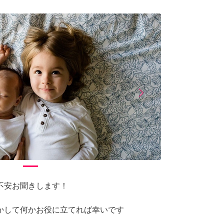
arrow_forward_ios
Next
不安お聞きします！
かして何かお役に立てれば幸いです