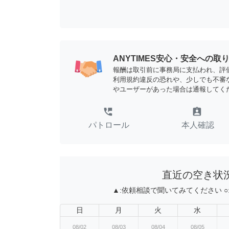
ANYTIMES安心・安全への取
報酬は取引前に事務局に支払われ、評
利用規約違反の恐れや、少しでも不審
やユーザーがあった場合は通報してく
perm_phone_msg
assignment_ind
パトロール
本人確認
直近の空き状
▲:
依頼相談で聞いてみてください
○
日
月
火
水
08/02
08/03
08/04
08/05