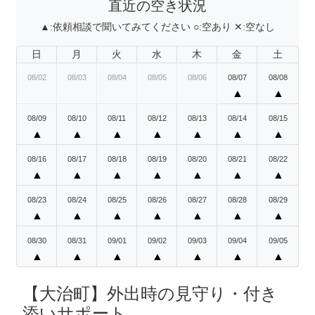
直近の空き状況
▲:
依頼相談で聞いてみてください
○:
空あり
✕:
空なし
日
月
火
水
木
金
土
08/02
08/03
08/04
08/05
08/06
08/07
08/08
▲
▲
08/09
08/10
08/11
08/12
08/13
08/14
08/15
▲
▲
▲
▲
▲
▲
▲
08/16
08/17
08/18
08/19
08/20
08/21
08/22
▲
▲
▲
▲
▲
▲
▲
08/23
08/24
08/25
08/26
08/27
08/28
08/29
▲
▲
▲
▲
▲
▲
▲
08/30
08/31
09/01
09/02
09/03
09/04
09/05
▲
▲
▲
▲
▲
▲
▲
【大治町】外出時の見守り・付き
添いサポート