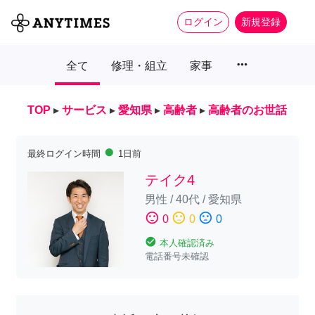
ログイン
新規登録
more_horiz
全て
修理・組立
家事
TOP
▸
サービス
▸
愛知県
▸
高齢者
▸
高齢者のお世話
fiber_manual_record
最終ログイン時間
1日前
テイク4
男性
/
40代
/
愛知県
sentiment_satisfied
sentiment_neutral
sentiment_dissatisfied
0
0
0
check_circle
本人確認済み
電話番号未確認