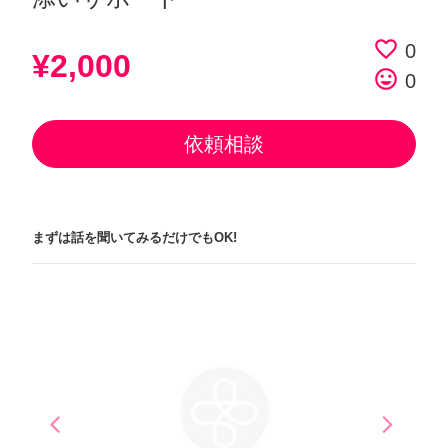
favorite_border
0
¥2,000
tag_faces
0
依頼相談
まずは話を聞いてみるだけでもOK!
arrow_back_ios
arrow_forward_ios
Previous
Next