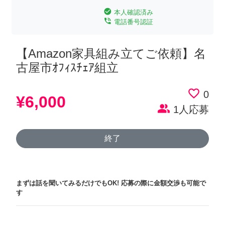
check_circle
本人確認済み
phone_in_talk
電話番号認証
【Amazon家具組み立てご依頼】名
古屋市ｵﾌｨｽﾁｪｱ組立
favorite_border
0
¥6,000
people_alt
1人応募
終了
まずは話を聞いてみるだけでもOK!
応募の際に金額交渉も可能で
す