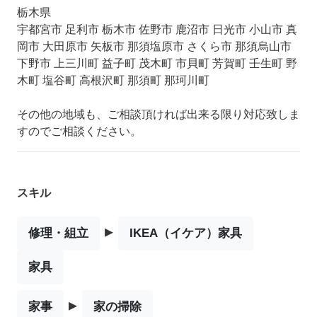
栃木県
宇都宮市 足利市 栃木市 佐野市 鹿沼市 日光市 小山市 真
岡市 大田原市 矢板市 那須塩原市 さくら市 那須烏山市
下野市 上三川町 益子町 茂木町 市貝町 芳賀町 壬生町 野
木町 塩谷町 高根沢町 那須町 那珂川町
その他の地域も、ご相談頂ければ出来る限り対応致しま
すのでご相談ください。
スキル
▸
修理・組立
IKEA（イケア）家具
家具
▸
家事
家の掃除