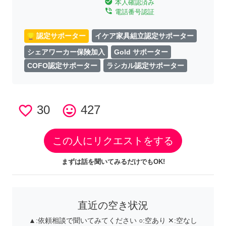
check_circle
本人確認済み
phone_in_talk
電話番号認証
認定サポーター
イケア家具組立認定サポーター
シェアワーカー保険加入
Gold サポーター
COFO認定サポーター
ラシカル認定サポーター
favorite_border
30
tag_faces
427
この人にリクエストをする
まずは話を聞いてみるだけでもOK!
直近の空き状況
▲:
依頼相談で聞いてみてください
○:
空あり
✕:
空なし