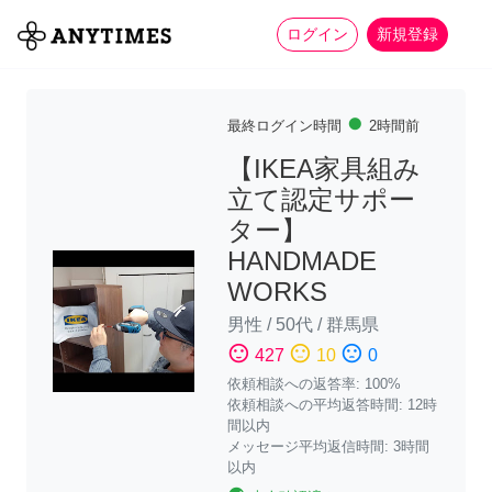
more_horiz
全て
修理・組立
家事
ログイン
新規登録
fiber_manual_record
最終ログイン時間
2時間前
【IKEA家具組み
立て認定サポー
ター】
HANDMADE
WORKS
男性
/
50代
/
群馬県
sentiment_satisfied
sentiment_neutral
sentiment_dissatisfied
427
10
0
依頼相談への返答率: 100%
依頼相談への平均返答時間: 12時
間以内
メッセージ平均返信時間: 3時間
以内