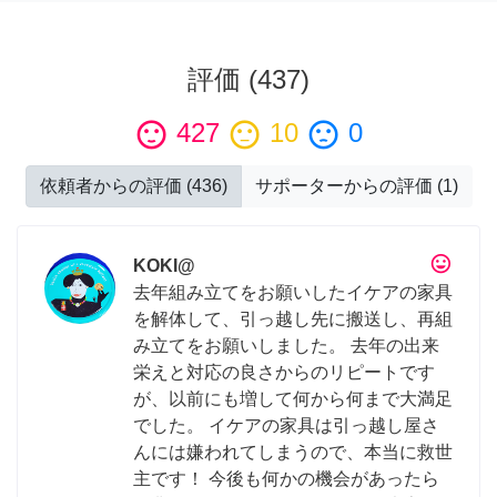
評価
(
437
)
sentiment_satisfied
427
sentiment_neutral
10
sentiment_dissatisfied
0
依頼者からの評価
(
436
)
サポーターからの評価
(
1
)
tag_faces
KOKI@
去年組み立てをお願いしたイケアの家具
を解体して、引っ越し先に搬送し、再組
み立てをお願いしました。 去年の出来
栄えと対応の良さからのリピートです
が、以前にも増して何から何まで大満足
でした。 イケアの家具は引っ越し屋さ
んには嫌われてしまうので、本当に救世
主です！ 今後も何かの機会があったら