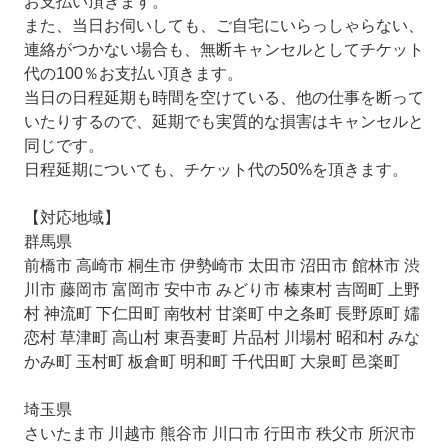
お支払い頂きます。
また、当日お伺いしても、ご自宅にいらっしゃらない、
連絡がつかない場合も、無断キャンセルとしてチケット
代の100％お支払い頂きます。
当日の日程延期も時間を空けている、他の仕事を断って
いたりするので、延期でも実質的な損害はキャンセルと
同じです。
日程延期についても、チケット代の50%を頂きます。
【対応地域】
群馬県
前橋市 高崎市 桐生市 伊勢崎市 太田市 沼田市 館林市 渋
川市 藤岡市 富岡市 安中市 みどり市 榛東村 吉岡町 上野
村 神流町 下仁田町 南牧村 甘楽町 中之条町 長野原町 嬬
恋村 草津町 高山村 東吾妻町 片品村 川場村 昭和村 みな
かみ町 玉村町 板倉町 明和町 千代田町 大泉町 邑楽町
埼玉県
さいたま市 川越市 熊谷市 川口市 行田市 秩父市 所沢市