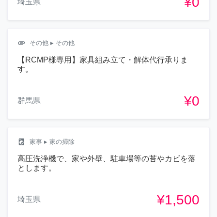
¥0
埼玉県
attachment
その他
▸ その他
【RCMP様専用】家具組み立て・解体代行承りま
す。
¥0
群馬県
local_laundry_service
家事
▸ 家の掃除
高圧洗浄機で、家や外壁、駐車場等の苔やカビを落
とします。
¥1,500
埼玉県