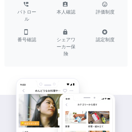
perm_phone_msg
assignment_ind
tag_faces
パトロー
本人確認
評価制度
ル
smartphone
lock
stars
番号確認
シェアワ
認定制度
ーカー保
険