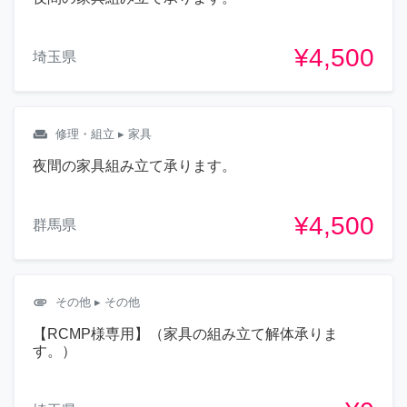
¥4,500
埼玉県
weekend
修理・組立
▸ 家具
夜間の家具組み立て承ります。
¥4,500
群馬県
attachment
その他
▸ その他
【RCMP様専用】（家具の組み立て解体承りま
す。）