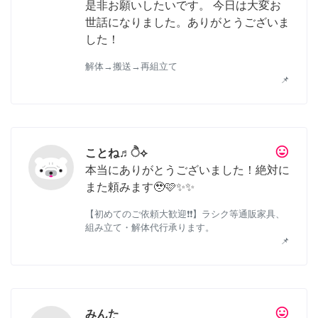
是非お願いしたいです。 今日は大変お
世話になりました。ありがとうございま
した！
解体→搬送→再組立て
📌
tag_faces
ことね♬ੈ⟡
本当にありがとうございました！絶対に
また頼みます🥹🩷✨✨
【初めてのご依頼大歓迎❗❗】ラシク等通販家具、
組み立て・解体代行承ります。
📌
tag_faces
みんた