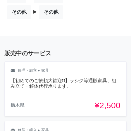
▸
その他
その他
販売中のサービス
weekend
修理・組立
▸ 家具
【初めてのご依頼大歓迎❗❗】ラシク等通販家具、組
み立て・解体代行承ります。
¥2,500
栃木県
weekend
修理・組立
▸ 家具