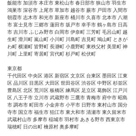
飯能市 加須市 本庄市 東松山市 春日部市 狭山市 羽生市
鴻巣市 深谷市 上尾市 草加市 越谷市 蕨市 戸田市 入間市
朝霞市 志木市 和光市 新座市 桶川市 久喜市 北本市 八潮
市 富士見市 三郷市 蓮田市 坂戸市 幸手市 鶴ヶ島市 日高
市 吉川市 ふじみ野市 白岡市 伊奈町 三芳町 毛呂山町 越
生町 滑川町 嵐山町 小川町 川島町 吉見町 鳩山町 ときが
わ町 横瀬町 皆野町 長瀞町 小鹿野町 東秩父村 美里町 神
川町 上里町 寄居町 宮代町 杉戸町 松伏町
東京都
千代田区 中央区 港区 新宿区 文京区 台東区 墨田区 江東
区 品川区 目黒区 大田区 世田谷区 渋谷区 中野区 杉並区
豊島区 北区 荒川区 板橋区 練馬区 足立区 葛飾区 江戸川
区 八王子市 立川市 武蔵野市 三鷹市 青梅市 府中市 昭島
市 調布市 町田市 小金井市 小平市 日野市 東村山市 国分
寺市 国立市 福生市 狛江市 東大和市 清瀬市 東久留米市
武蔵村山市 多摩市 稲城市 羽村市 あきる野市 西東京市
瑞穂町 日の出町 檜原村 奥多摩町