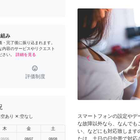
り組み
価・完了後に振り込まれます。
な内容のサービスやリクエスト
ださい。
詳細を見る
arrow_back_ios
Previous
tag_faces
評価制度
況
スマートフォンの設定やデ
:
空あり
✕:
空なし
な故障以外なら、なんでもご
木
金
土
い、などにも対応致します
たは、土日の日中帯で対応
08/06
08/07
08/08