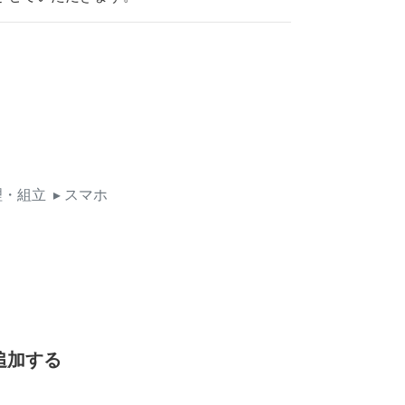
理・組立
▸ スマホ
追加する