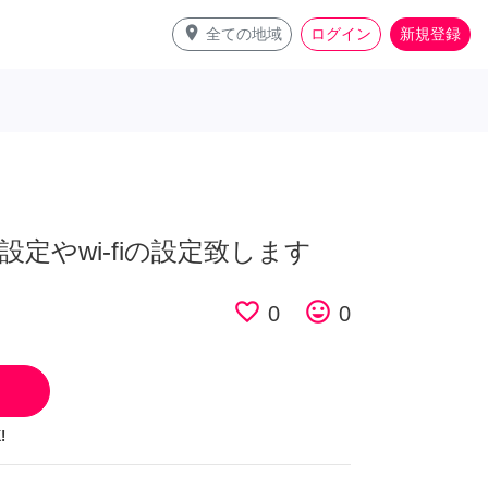
place
全ての地域
ログイン
新規登録
定やwi-fiの設定致します
favorite_border
tag_faces
0
0
!