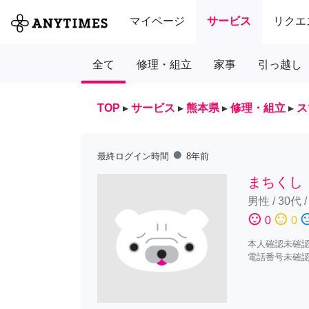
マイページ
サービス
リクエ
全て
修理・組立
家事
引っ越し
TOP
▸
サービス
▸
熊本県
▸
修理・組立
▸
ス
fiber_manual_record
最終ログイン時間
8年前
まちくし
男性
/
30代
sentiment_satisfied
sentiment_neutral
sentiment_diss
0
0
本人確認未確
電話番号未確