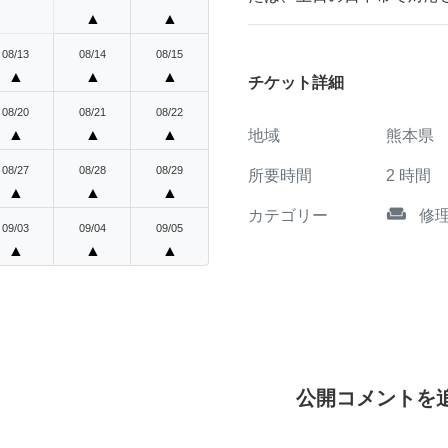
▲
▲
08/13
08/14
08/15
▲
▲
▲
チケット詳細
08/20
08/21
08/22
▲
▲
▲
地域
熊本県
08/27
08/28
08/29
所要時間
2
時間
▲
▲
▲
weekend
カテゴリー
修
09/03
09/04
09/05
▲
▲
▲
公開コメントを