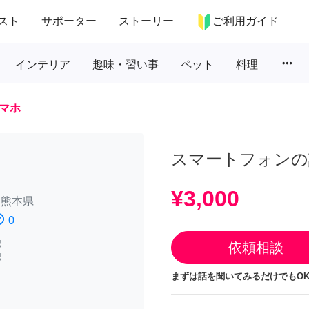
スト
サポーター
ストーリー
ご利用ガイド
more_horiz
インテリア
趣味・習い事
ペット
料理
マホ
スマートフォンの設
¥3,000
/
熊本県
atisfied
0
認
依頼相談
認
まずは話を聞いてみるだけでもOK