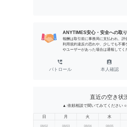
ANYTIMES安心・安全への取
報酬は取引前に事務局に支払われ、評
利用規約違反の恐れや、少しでも不審
やユーザーがあった場合は通報してく
perm_phone_msg
assignment_ind
パトロール
本人確認
直近の空き状
▲:
依頼相談で聞いてみてください
○
日
月
火
水
08/02
08/03
08/04
08/05