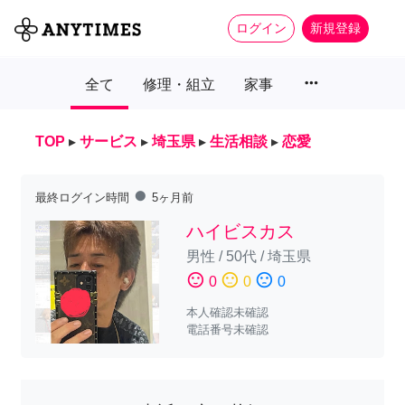
ログイン
新規登録
more_horiz
全て
修理・組立
家事
TOP
▸
サービス
▸
埼玉県
▸
生活相談
▸
恋愛
fiber_manual_record
最終ログイン時間
5ヶ月前
ハイビスカス
男性
/
50代
/
埼玉県
sentiment_satisfied
sentiment_neutral
sentiment_dissatisfied
0
0
0
本人確認未確認
電話番号未確認