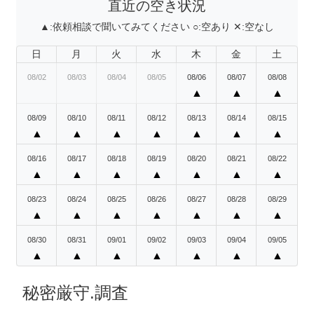
直近の空き状況
▲:
依頼相談で聞いてみてください
○:
空あり
✕:
空なし
日
月
火
水
木
金
土
08/02
08/03
08/04
08/05
08/06
08/07
08/08
▲
▲
▲
08/09
08/10
08/11
08/12
08/13
08/14
08/15
▲
▲
▲
▲
▲
▲
▲
08/16
08/17
08/18
08/19
08/20
08/21
08/22
▲
▲
▲
▲
▲
▲
▲
08/23
08/24
08/25
08/26
08/27
08/28
08/29
▲
▲
▲
▲
▲
▲
▲
08/30
08/31
09/01
09/02
09/03
09/04
09/05
▲
▲
▲
▲
▲
▲
▲
秘密厳守.調査