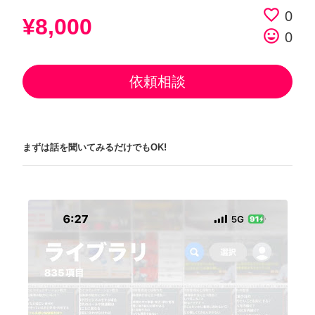
favorite_border
0
¥8,000
tag_faces
0
依頼相談
まずは話を聞いてみるだけでもOK!