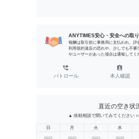
ANYTIMES安心・安全への取
報酬は取引前に事務局に支払われ、評
利用規約違反の恐れや、少しでも不審
やユーザーがあった場合は通報してく
perm_phone_msg
assignment_ind
パトロール
本人確認
直近の空き状
▲:
依頼相談で聞いてみてください
○
日
月
火
水
08/02
08/03
08/04
08/05