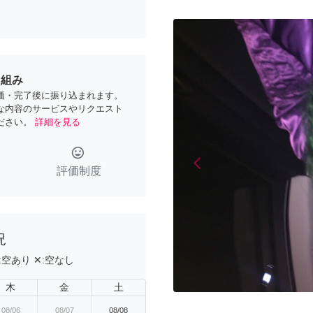
り組み
価・完了後に振り込まれます。
な内容のサービスやリクエスト
ださい。
詳細を見る
tag_faces
arrow_back_ios
Previous
評価制度
況
:
空あり
✕:
空なし
木
金
土
08/06
08/07
08/08