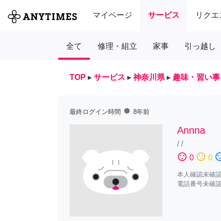
マイページ
サービス
リクエ
全て
修理・組立
家事
引っ越し
TOP
▸
サービス
▸
神奈川県
▸
趣味・習い事
fiber_manual_record
最終ログイン時間
8年前
Annna
/
/
sentiment_satisfied
sentiment_neutral
sentiment_diss
0
0
本人確認未確
電話番号未確