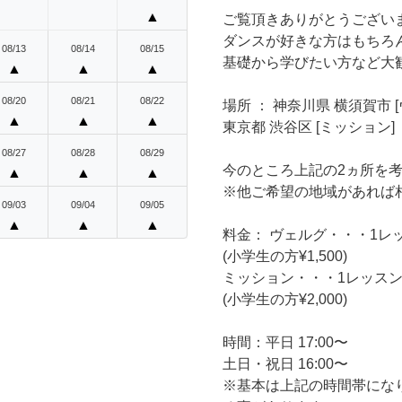
▲
ご覧頂きありがとうござい
ダンスが好きな方はもちろ
08/13
08/14
08/15
基礎から学びたい方など大
▲
▲
▲
08/20
08/21
08/22
場所 ： 神奈川県 横須賀市 
▲
▲
▲
東京都 渋谷区 [ミッション]
08/27
08/28
08/29
今のところ上記の2ヵ所を
▲
▲
▲
※他ご希望の地域があれば
09/03
09/04
09/05
▲
▲
▲
料金： ヴェルグ・・・1レッス
(小学生の方¥1,500)
ミッション・・・1レッスン¥3
(小学生の方¥2,000)
時間：平日 17:00〜
土日・祝日 16:00〜
※基本は上記の時間帯にな