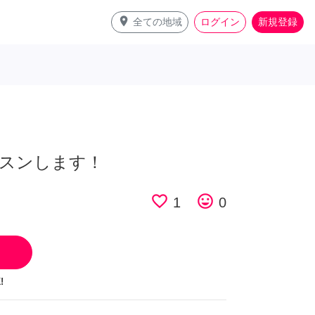
place
全ての地域
ログイン
新規登録
スンします！
favorite_border
tag_faces
1
0
!