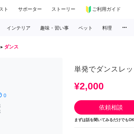
スト
サポーター
ストーリー
ご利用ガイド
more_horiz
インテリア
趣味・習い事
ペット
料理
▸
ダンス
単発でダンスレッ
¥2,000
atisfied
0
認
依頼相談
認
まずは話を聞いてみるだけでもOK