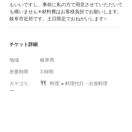
もいいですし、事前に私の方で用意させていただいて
も構いません✴️材料費はお客様負担でお願いします。
岐阜市近郊です。土日限定でおねがいします✨
チケット詳細
地域
岐阜県
所要時間
3
時間
restaurant
カテゴリ
料理
▸ 料理代行・出張料理
ー