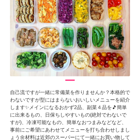
arrow_back_ios
arrow_forward_ios
Previous
Next
自己流ですが一緒に常備菜を作りませんか？本格的で
わないですが型にはまらないおいしいメニューを紹介
します✨メインになるおかず2品、副菜４品を🎵簡単
に出来るもの、日保ちしやすいもの(絶対でわないで
すが)、冷凍可能なもの、簡単なおつまみなどなど、
事前にご希望にあわせてメニューを打ち合わせしまし
ょう🌼材料は近郊のスーパーにて一緒にお買い物して