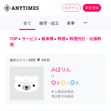
ログイン
新規登録
more_horiz
全て
修理・組立
家事
TOP
▸
サービス
▸
岐阜県
▸
料理
▸
料理代行・出張料
理
fiber_manual_record
最終ログイン時間
8年前
みぽりん
/
/
sentiment_satisfied
sentiment_neutral
sentiment_dissatisfied
0
0
0
本人確認未確認
電話番号未確認