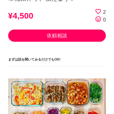
favorite_border
2
¥4,500
tag_faces
0
依頼相談
まずは話を聞いてみるだけでもOK!