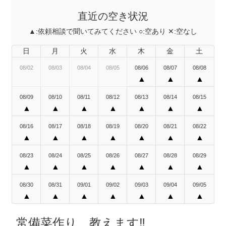
直近の空き状況
▲:
依頼相談で聞いてみてください
○:
空あり
✕:
空なし
日
月
火
水
木
金
土
08/02
08/03
08/04
08/05
08/06
08/07
08/08
▲
▲
▲
08/09
08/10
08/11
08/12
08/13
08/14
08/15
▲
▲
▲
▲
▲
▲
▲
08/16
08/17
08/18
08/19
08/20
08/21
08/22
▲
▲
▲
▲
▲
▲
▲
08/23
08/24
08/25
08/26
08/27
08/28
08/29
▲
▲
▲
▲
▲
▲
▲
08/30
08/31
09/01
09/02
09/03
09/04
09/05
▲
▲
▲
▲
▲
▲
▲
常備菜作り、教えます‼