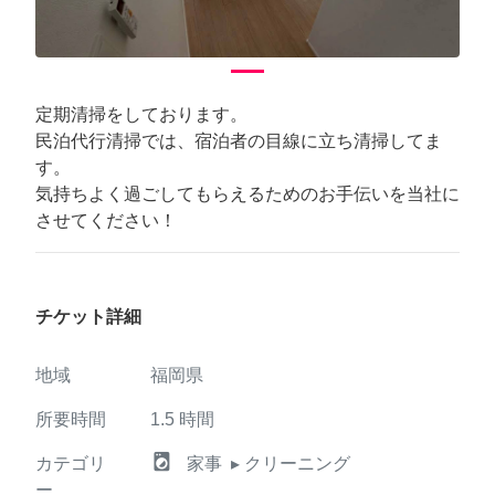
定期清掃をしております。
民泊代行清掃では、宿泊者の目線に立ち清掃してま
す。
気持ちよく過ごしてもらえるためのお手伝いを当社に
させてください！
チケット詳細
地域
福岡県
所要時間
1.5
時間
local_laundry_service
カテゴリ
家事
▸ クリーニング
ー