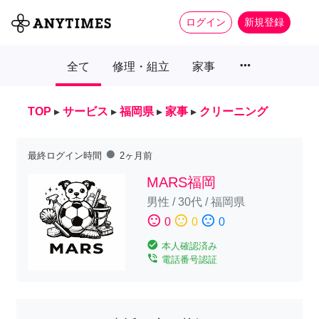
ログイン
新規登録
more_horiz
全て
修理・組立
家事
TOP
▸
サービス
▸
福岡県
▸
家事
▸
クリーニング
fiber_manual_record
最終ログイン時間
2ヶ月前
MARS福岡
男性
/
30代
/
福岡県
sentiment_satisfied
sentiment_neutral
sentiment_dissatisfied
0
0
0
check_circle
本人確認済み
phone_in_talk
電話番号認証