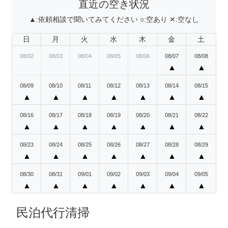
直近の空き状況
▲:
依頼相談で聞いてみてください
○:
空あり
✕:
空なし
日
月
火
水
木
金
土
08/02
08/03
08/04
08/05
08/06
08/07
08/08
▲
▲
08/09
08/10
08/11
08/12
08/13
08/14
08/15
▲
▲
▲
▲
▲
▲
▲
08/16
08/17
08/18
08/19
08/20
08/21
08/22
▲
▲
▲
▲
▲
▲
▲
08/23
08/24
08/25
08/26
08/27
08/28
08/29
▲
▲
▲
▲
▲
▲
▲
08/30
08/31
09/01
09/02
09/03
09/04
09/05
▲
▲
▲
▲
▲
▲
▲
民泊代行清掃