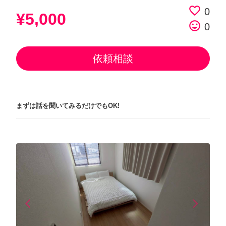
favorite_border
0
¥5,000
tag_faces
0
依頼相談
まずは話を聞いてみるだけでもOK!
arrow_back_ios
arrow_forward_ios
Previous
Next