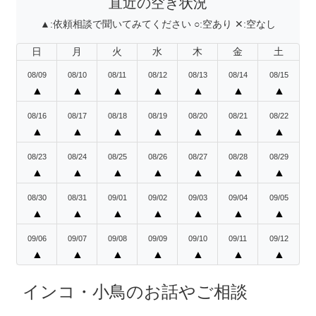
直近の空き状況
▲:
依頼相談で聞いてみてください
○:
空あり
✕:
空なし
日
月
火
水
木
金
土
08/09
08/10
08/11
08/12
08/13
08/14
08/15
▲
▲
▲
▲
▲
▲
▲
08/16
08/17
08/18
08/19
08/20
08/21
08/22
▲
▲
▲
▲
▲
▲
▲
08/23
08/24
08/25
08/26
08/27
08/28
08/29
▲
▲
▲
▲
▲
▲
▲
08/30
08/31
09/01
09/02
09/03
09/04
09/05
▲
▲
▲
▲
▲
▲
▲
09/06
09/07
09/08
09/09
09/10
09/11
09/12
▲
▲
▲
▲
▲
▲
▲
インコ・小鳥のお話やご相談