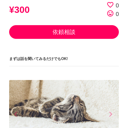
favorite_border
0
¥300
tag_faces
0
依頼相談
まずは話を聞いてみるだけでもOK!
arrow_back_ios
arrow_forward_ios
Previous
Next