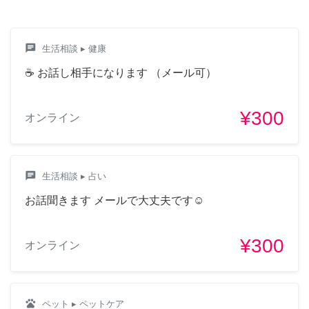
chat
生活相談
▸ 健康
☕ お話し相手になります （メール可）
¥300
オンライン
chat
生活相談
▸ 占い
お話聞きます メールで大丈夫です☺️
¥300
オンライン
pets
ペット
▸ ペットケア