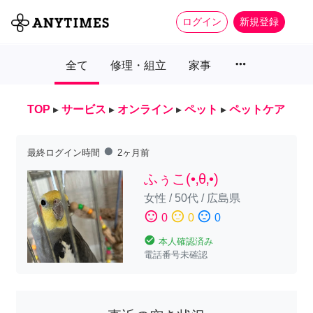
ログイン
新規登録
more_horiz
全て
修理・組立
家事
TOP
▸
サービス
▸
オンライン
▸
ペット
▸
ペットケア
fiber_manual_record
最終ログイン時間
2ヶ月前
ふぅこ(•‚θ‚•)
女性
/
50代
/
広島県
sentiment_satisfied
sentiment_neutral
sentiment_dissatisfied
0
0
0
check_circle
本人確認済み
電話番号未確認