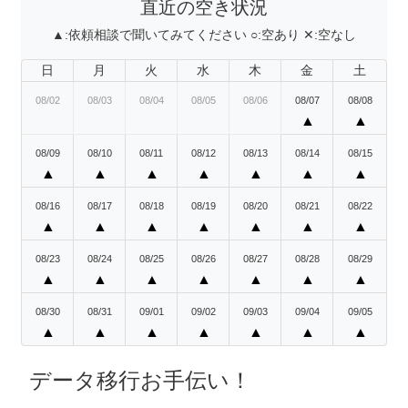
直近の空き状況
▲:
依頼相談で聞いてみてください
○:
空あり
✕:
空なし
日
月
火
水
木
金
土
08/02
08/03
08/04
08/05
08/06
08/07
08/08
▲
▲
08/09
08/10
08/11
08/12
08/13
08/14
08/15
▲
▲
▲
▲
▲
▲
▲
08/16
08/17
08/18
08/19
08/20
08/21
08/22
▲
▲
▲
▲
▲
▲
▲
08/23
08/24
08/25
08/26
08/27
08/28
08/29
▲
▲
▲
▲
▲
▲
▲
08/30
08/31
09/01
09/02
09/03
09/04
09/05
▲
▲
▲
▲
▲
▲
▲
データ移行お手伝い！