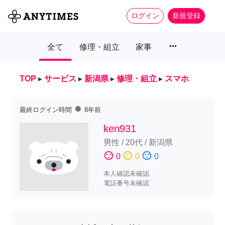
ログイン
新規登録
more_horiz
全て
修理・組立
家事
TOP
▸
サービス
▸
新潟県
▸
修理・組立
▸
スマホ
fiber_manual_record
最終ログイン時間
8年前
ken931
男性
/
20代
/
新潟県
sentiment_satisfied
sentiment_neutral
sentiment_dissatisfied
0
0
0
本人確認未確認
電話番号未確認