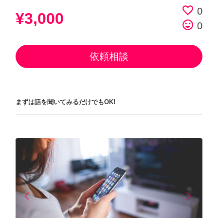
favorite_border
0
¥3,000
tag_faces
0
依頼相談
まずは話を聞いてみるだけでもOK!
arrow_back_ios
arrow_forward_ios
Previous
Next